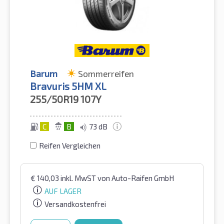
Barum
Sommerreifen
Bravuris 5HM XL
255/50R19
107Y
C
B
73 dB
Reifen Vergleichen
€
140,03
inkl. MwST
von Auto-Raifen GmbH
AUF LAGER
Versandkostenfrei