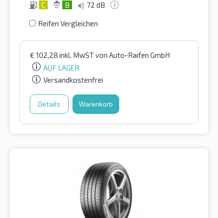
C
B
72 dB
Reifen Vergleichen
€
102,28
inkl. MwST
von Auto-Raifen GmbH
AUF LAGER
Versandkostenfrei
Details
Warenkorb