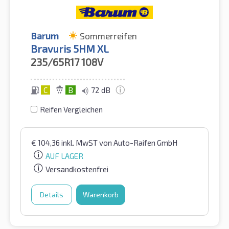
Barum
Sommerreifen
Bravuris 5HM XL
235/65R17
108V
C
B
72 dB
Reifen Vergleichen
€
104,36
inkl. MwST
von Auto-Raifen GmbH
AUF LAGER
Versandkostenfrei
Details
Warenkorb