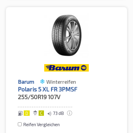
Barum
Winterreifen
Polaris 5 XL FR 3PMSF
255/50R19
107V
D
C
73 dB
Reifen Vergleichen