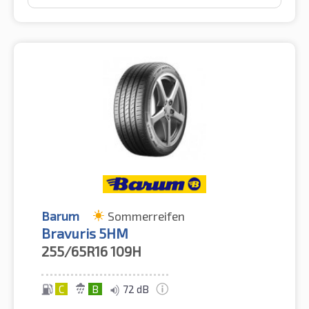
Barum
Sommerreifen
Bravuris 5HM
255/65R16
109H
C
B
72 dB