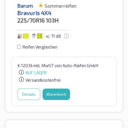
Barum
Sommerreifen
Bravuris 4X4
225/70R16
103H
D
C
71 dB
Reifen Vergleichen
€
120,16
inkl. MwST
von Auto-Raifen GmbH
AUF LAGER
Versandkostenfrei
Details
Warenkorb