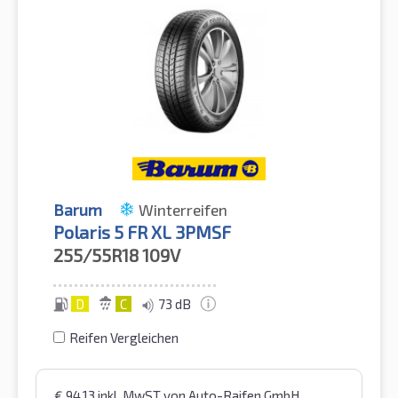
Barum
Winterreifen
Polaris 5 FR XL 3PMSF
255/55R18
109V
D
C
73 dB
Reifen Vergleichen
€
94,13
inkl. MwST
von Auto-Raifen GmbH