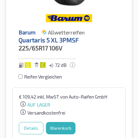
Barum
Allwetterreifen
Quartaris 5 XL 3PMSF
225/65R17
106V
D
C
72 dB
Reifen Vergleichen
€
109,42
inkl. MwST
von Auto-Raifen GmbH
AUF LAGER
Versandkostenfrei
Details
Warenkorb