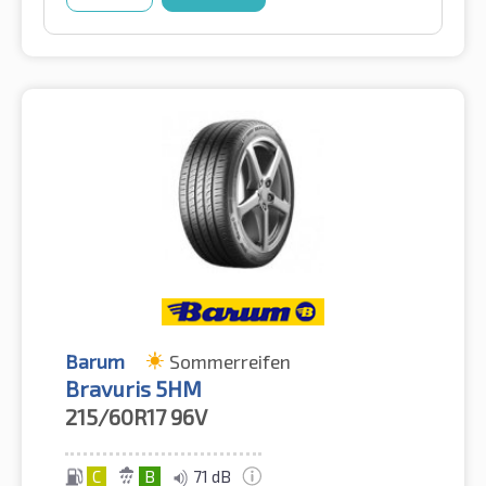
Barum
Sommerreifen
Bravuris 5HM
215/60R17
96V
C
B
71 dB