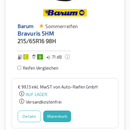
Barum
Sommerreifen
Bravuris 5HM
215/65R16
98H
C
B
71 dB
Reifen Vergleichen
€
99,13
inkl. MwST
von Auto-Raifen GmbH
AUF LAGER
Versandkostenfrei
Details
Warenkorb