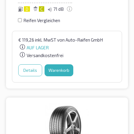
D
C
71 dB
Reifen Vergleichen
€
119,26
inkl. MwST
von Auto-Raifen GmbH
AUF LAGER
Versandkostenfrei
Details
Warenkorb