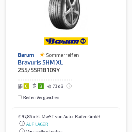
Barum
Sommerreifen
Bravuris 5HM XL
255/55R18
109Y
C
B
73 dB
Reifen Vergleichen
€
97,84
inkl. MwST
von Auto-Raifen GmbH
AUF LAGER
Versandkostenfrei