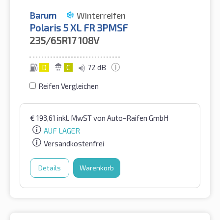
Barum
Winterreifen
Polaris 5 XL FR 3PMSF
235/65R17
108V
D
C
72 dB
Reifen Vergleichen
€
193,61
inkl. MwST
von Auto-Raifen GmbH
AUF LAGER
Versandkostenfrei
Details
Warenkorb