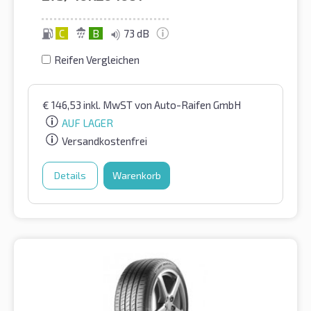
C
B
73 dB
Reifen Vergleichen
€
146,53
inkl. MwST
von Auto-Raifen GmbH
AUF LAGER
Versandkostenfrei
Details
Warenkorb