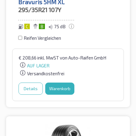
Bravuris 5HM XL
295/35R21
107Y
C
B
75 dB
Reifen Vergleichen
€
208,66
inkl. MwST
von Auto-Raifen GmbH
AUF LAGER
Versandkostenfrei
Details
Warenkorb