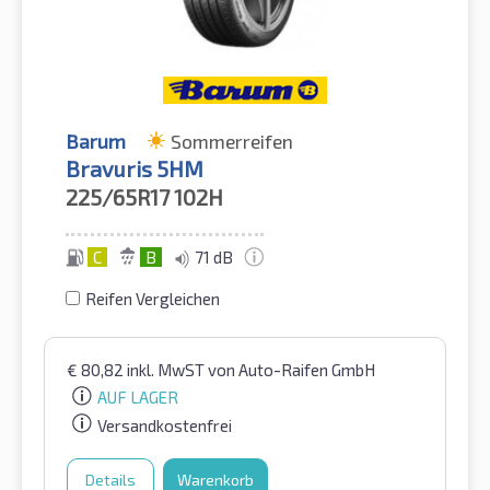
Barum
Sommerreifen
Bravuris 5HM
225/65R17
102H
C
B
71 dB
Reifen Vergleichen
€
80,82
inkl. MwST
von Auto-Raifen GmbH
AUF LAGER
Versandkostenfrei
Details
Warenkorb