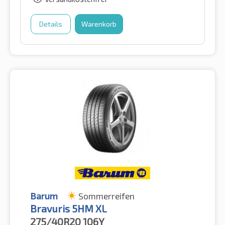
Details
Warenkorb
Barum
Sommerreifen
Bravuris 5HM XL
275/40R20
106Y