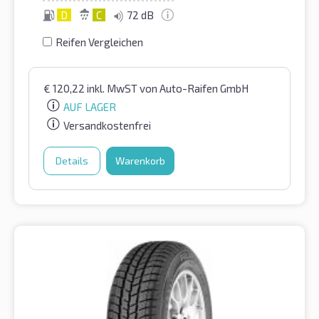
D
C
72 dB
Reifen Vergleichen
€
120,22
inkl. MwST
von Auto-Raifen GmbH
AUF LAGER
Versandkostenfrei
Details
Warenkorb