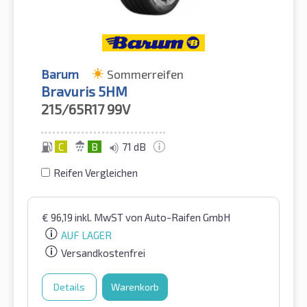
Barum
Sommerreifen
Bravuris 5HM
215/65R17
99V
C
B
71 dB
Reifen Vergleichen
€
96,19
inkl. MwST
von Auto-Raifen GmbH
AUF LAGER
Versandkostenfrei
Details
Warenkorb