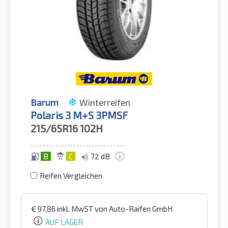
Barum
Winterreifen
Polaris 3 M+S 3PMSF
215/65R16
102H
B
C
72 dB
Reifen Vergleichen
€
97,86
inkl. MwST
von Auto-Raifen GmbH
AUF LAGER