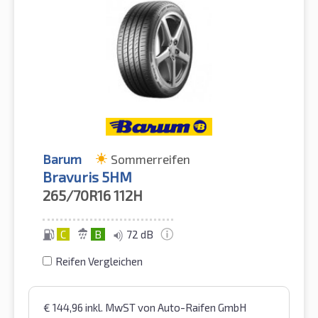
Barum
Sommerreifen
Bravuris 5HM
265/70R16
112H
C
B
72 dB
Reifen Vergleichen
€
144,96
inkl. MwST
von Auto-Raifen GmbH