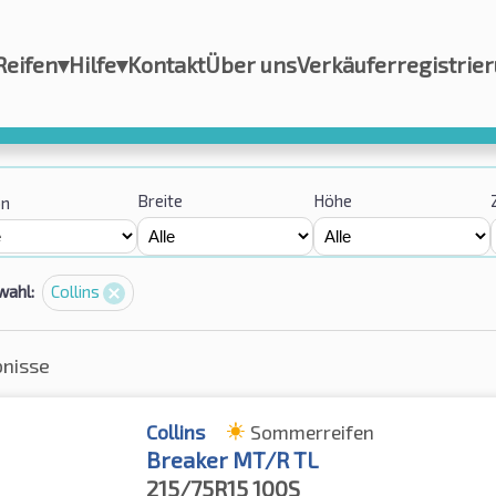
Reifen
▾
Hilfe
▾
Kontakt
Über uns
Verkäuferregistrie
Breite
Höhe
on
wahl:
Collins
bnisse
Collins
Sommerreifen
Breaker MT/R TL
215/75R15
100S