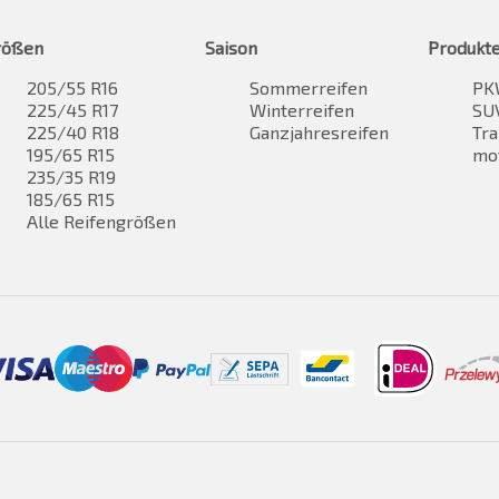
rößen
Saison
Produkt
205/55 R16
Sommerreifen
PK
225/45 R17
Winterreifen
SUV
225/40 R18
Ganzjahresreifen
Tra
195/65 R15
mo
235/35 R19
185/65 R15
Alle Reifengrößen