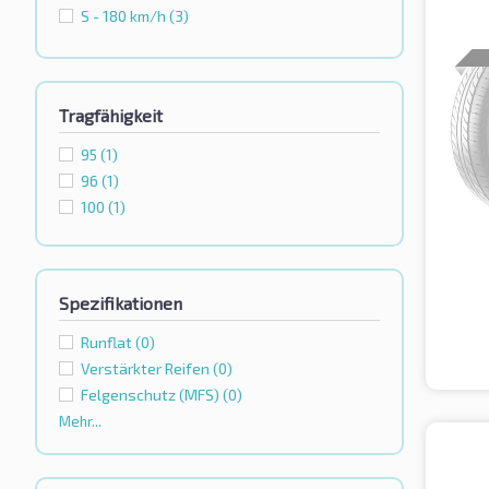
S - 180 km/h
(3)
Tragfähigkeit
95
(1)
96
(1)
100
(1)
Spezifikationen
Runflat
(0)
Verstärkter Reifen
(0)
Felgenschutz (MFS)
(0)
Mehr...