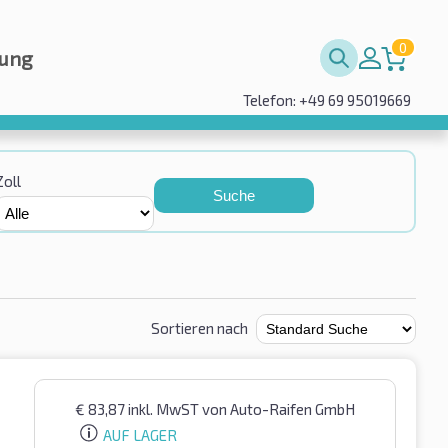
0
rung
Telefon: +49 69 95019669
Zoll
Suche
Sortieren nach
€
83,87
inkl. MwST
von Auto-Raifen GmbH
AUF LAGER