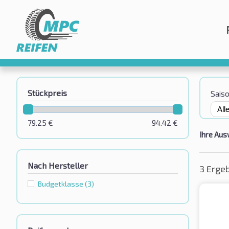
Stückpreis
Sais
79.25
€
94.42
€
Ihre Aus
Nach Hersteller
3 Erge
Budgetklassе
(3)