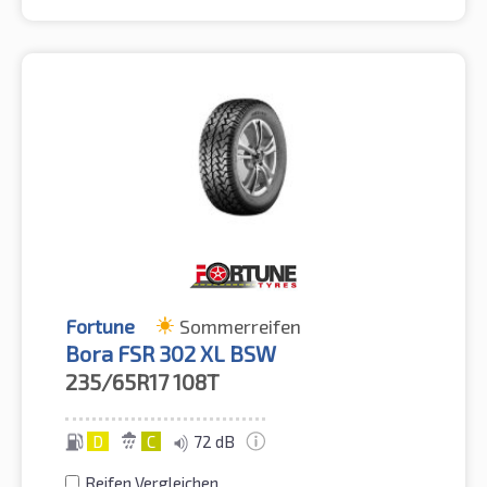
Fortune
Sommerreifen
Bora FSR 302 XL BSW
235/65R17
108T
D
C
72 dB
Reifen Vergleichen