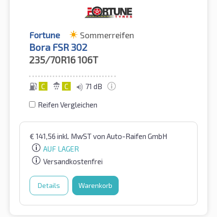
Fortune
Sommerreifen
Bora FSR 302
235/70R16
106T
C
C
71 dB
Reifen Vergleichen
€
141,56
inkl. MwST
von Auto-Raifen GmbH
AUF LAGER
Versandkostenfrei
Details
Warenkorb