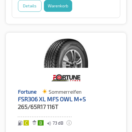
Details
Warenkorb
Fortune
Sommerreifen
FSR306 XL MFS OWL M+S
265/65R17
116T
C
B
73 dB