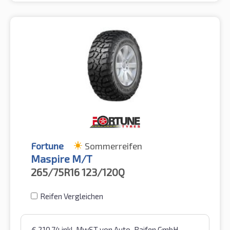
Fortune
Sommerreifen
Maspire M/T
265/75R16
123/120Q
Reifen Vergleichen
€
210,74
inkl. MwST
von Auto-Raifen GmbH