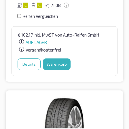
C
C
71 dB
Reifen Vergleichen
€
102,17
inkl. MwST
von Auto-Raifen GmbH
AUF LAGER
Versandkostenfrei
Details
Warenkorb