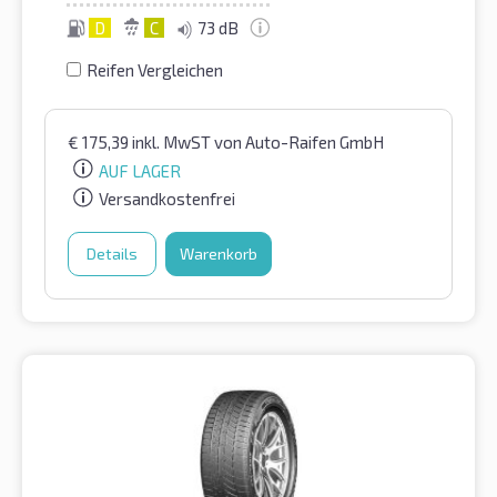
D
C
73 dB
Reifen Vergleichen
€
175,39
inkl. MwST
von Auto-Raifen GmbH
AUF LAGER
Versandkostenfrei
Details
Warenkorb