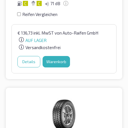
C
C
71 dB
Reifen Vergleichen
€
136,73
inkl. MwST
von Auto-Raifen GmbH
AUF LAGER
Versandkostenfrei
Details
Warenkorb