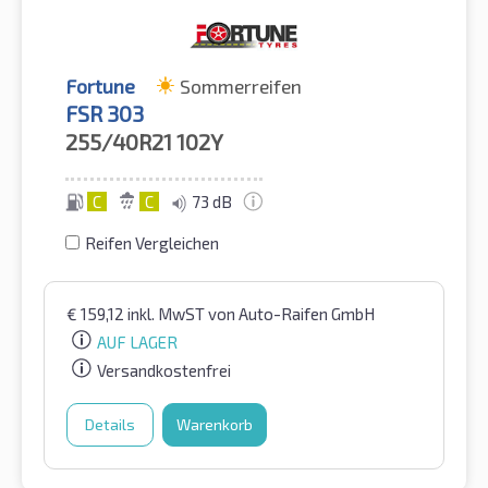
Fortune
Sommerreifen
FSR 303
255/40R21
102Y
C
C
73 dB
Reifen Vergleichen
€
159,12
inkl. MwST
von Auto-Raifen GmbH
AUF LAGER
Versandkostenfrei
Details
Warenkorb