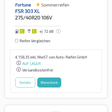
Fortune
Sommerreifen
FSR 303 XL
275/40R20
106V
C
C
72 dB
Reifen Vergleichen
€
158,35
inkl. MwST
von Auto-Raifen GmbH
AUF LAGER
Versandkostenfrei
Details
Warenkorb