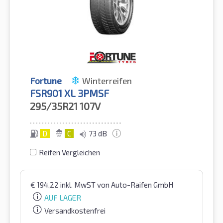
Fortune
Winterreifen
FSR901 XL 3PMSF
295/35R21
107V
D
C
73 dB
Reifen Vergleichen
€
194,22
inkl. MwST
von Auto-Raifen GmbH
AUF LAGER
Versandkostenfrei