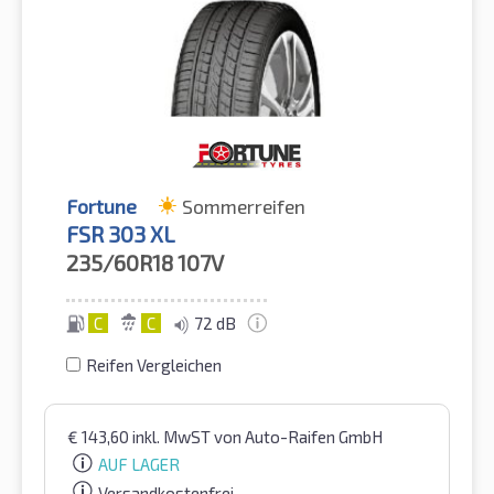
Fortune
Sommerreifen
FSR 303 XL
235/60R18
107V
C
C
72 dB
Reifen Vergleichen
€
143,60
inkl. MwST
von Auto-Raifen GmbH
AUF LAGER
Versandkostenfrei