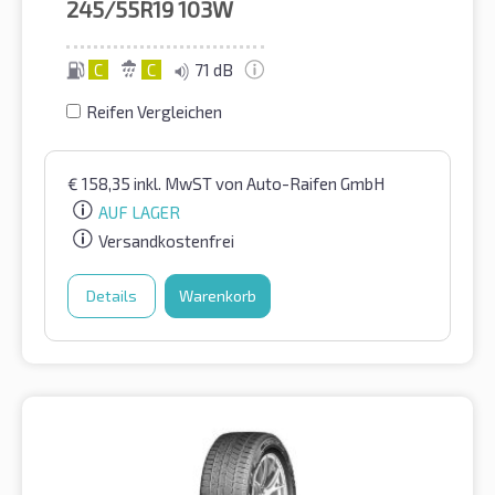
245/55R19
103W
C
C
71 dB
Reifen Vergleichen
€
158,35
inkl. MwST
von Auto-Raifen GmbH
AUF LAGER
Versandkostenfrei
Details
Warenkorb