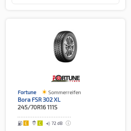
Fortune
Sommerreifen
Bora FSR 302 XL
245/70R16
111S
E
C
72 dB