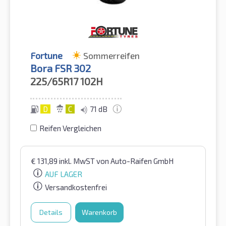
Fortune
Sommerreifen
Bora FSR 302
225/65R17
102H
D
C
71 dB
Reifen Vergleichen
€
131,89
inkl. MwST
von Auto-Raifen GmbH
AUF LAGER
Versandkostenfrei
Details
Warenkorb