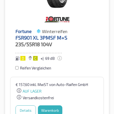
Fortune
Winterreifen
FSR901 XL 3PMSF M+S
235/55R18
104V
D
C
69 dB
Reifen Vergleichen
€
157,60
inkl. MwST
von Auto-Raifen GmbH
AUF LAGER
Versandkostenfrei
Details
Warenkorb