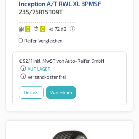
Inception A/T RWL XL 3PMSF
235/75R15
109T
C
C
72 dB
Reifen Vergleichen
€
92,11
inkl. MwST
von Auto-Raifen GmbH
AUF LAGER
Versandkostenfrei
Details
Warenkorb