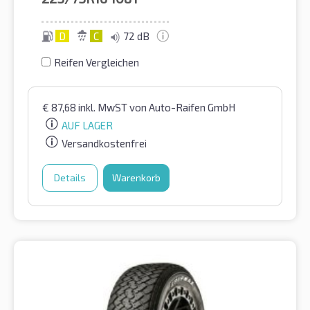
D
C
72 dB
Reifen Vergleichen
€
87,68
inkl. MwST
von Auto-Raifen GmbH
AUF LAGER
Versandkostenfrei
Details
Warenkorb