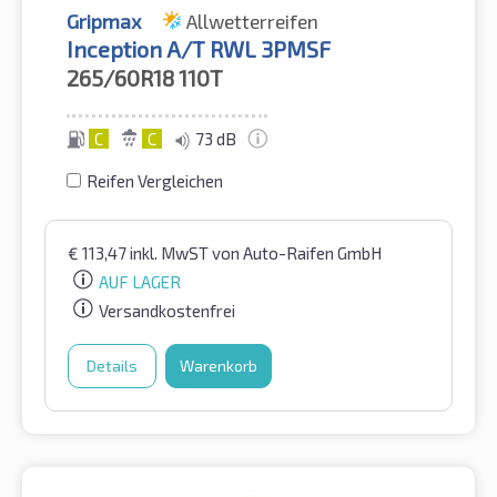
Gripmax
Allwetterreifen
Inception A/T RWL 3PMSF
265/60R18
110T
C
C
73 dB
Reifen Vergleichen
€
113,47
inkl. MwST
von Auto-Raifen GmbH
AUF LAGER
Versandkostenfrei
Details
Warenkorb