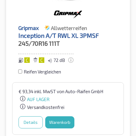
Gripmax
Allwetterreifen
Inception A/T RWL XL 3PMSF
245/70R16
111T
C
C
72 dB
Reifen Vergleichen
€
93,34
inkl. MwST
von Auto-Raifen GmbH
AUF LAGER
Versandkostenfrei
Details
Warenkorb