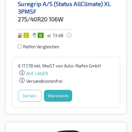
Suregrip A/S (Status AllClimate) XL
3PMSF
275/40R20
106W
C
B
73 dB
Reifen Vergleichen
€
117,78
inkl. MwST
von Auto-Raifen GmbH
AUF LAGER
Versandkostenfrei
Details
Warenkorb