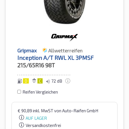
Gripmax
Allwetterreifen
Inception A/T RWL XL 3PMSF
215/65R16
98T
D
C
72 dB
Reifen Vergleichen
€
90,89
inkl. MwST
von Auto-Raifen GmbH
AUF LAGER
Versandkostenfrei