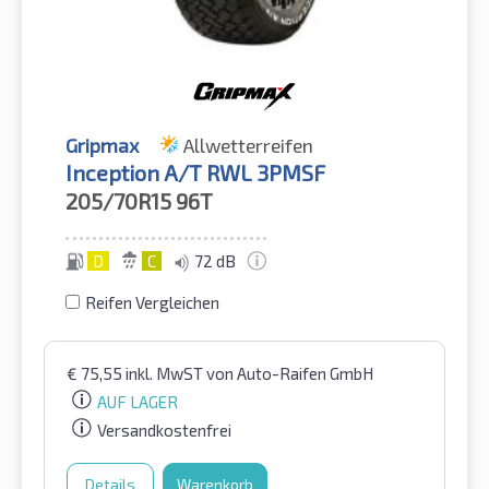
Gripmax
Allwetterreifen
Inception A/T RWL 3PMSF
205/70R15
96T
D
C
72 dB
Reifen Vergleichen
€
75,55
inkl. MwST
von Auto-Raifen GmbH
AUF LAGER
Versandkostenfrei
Details
Warenkorb