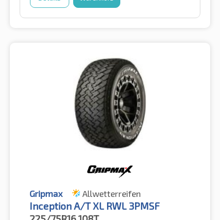
Gripmax
Allwetterreifen
Inception A/T XL RWL 3PMSF
225/75R16
108T