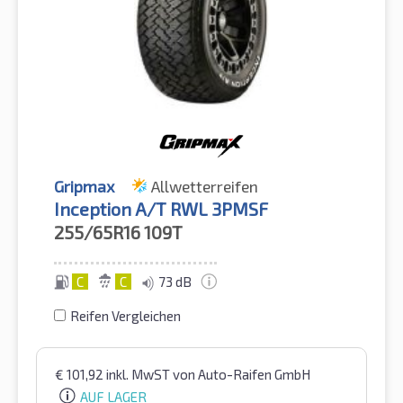
Gripmax
Allwetterreifen
Inception A/T RWL 3PMSF
255/65R16
109T
C
C
73 dB
Reifen Vergleichen
€
101,92
inkl. MwST
von Auto-Raifen GmbH
AUF LAGER