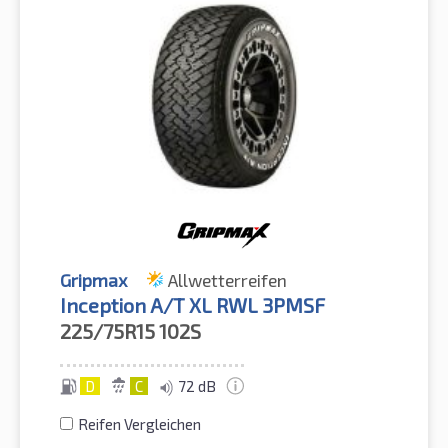
Gripmax
Allwetterreifen
Inception A/T XL RWL 3PMSF
225/75R15
102S
D
C
72 dB
Reifen Vergleichen