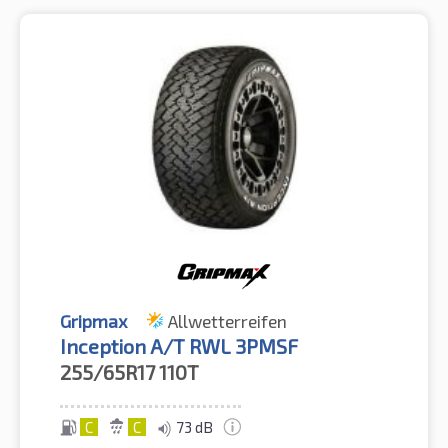
Gripmax
Allwetterreifen
Inception A/T RWL 3PMSF
255/65R17
110T
C
C
73 dB