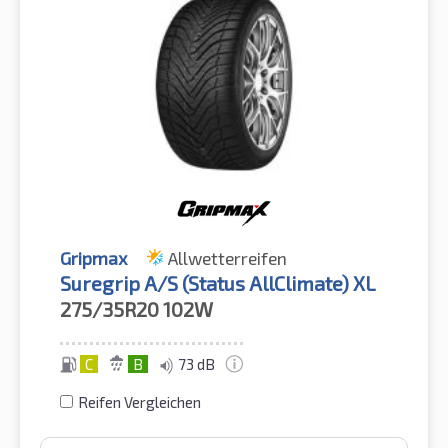
Gripmax
Allwetterreifen
Suregrip A/S (Status AllClimate) XL
275/35R20
102W
C
B
73 dB
Reifen Vergleichen