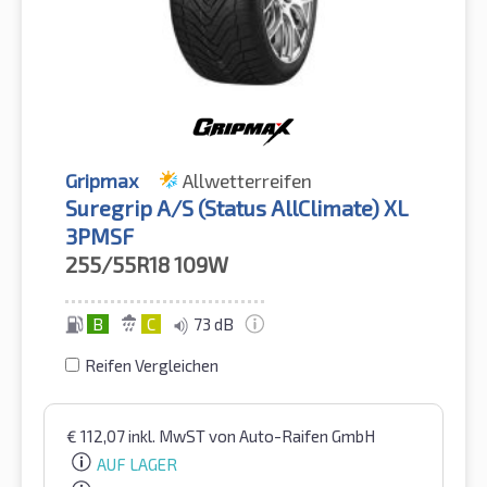
Gripmax
Allwetterreifen
Suregrip A/S (Status AllClimate) XL
3PMSF
255/55R18
109W
B
C
73 dB
Reifen Vergleichen
€
112,07
inkl. MwST
von Auto-Raifen GmbH
AUF LAGER