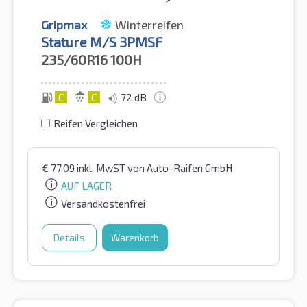
Gripmax
Winterreifen
Stature M/S 3PMSF
235/60R16
100H
C
C
72 dB
Reifen Vergleichen
€
77,09
inkl. MwST
von Auto-Raifen GmbH
AUF LAGER
Versandkostenfrei
Details
Warenkorb