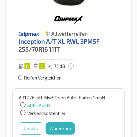
Gripmax
Allwetterreifen
Inception A/T XL RWL 3PMSF
255/70R16
111T
C
C
73 dB
Reifen Vergleichen
€
117,26
inkl. MwST
von Auto-Raifen GmbH
AUF LAGER
Versandkostenfrei
Details
Warenkorb