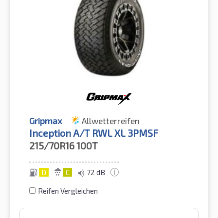
Gripmax
Allwetterreifen
Inception A/T RWL XL 3PMSF
215/70R16
100T
D
C
72 dB
Reifen Vergleichen