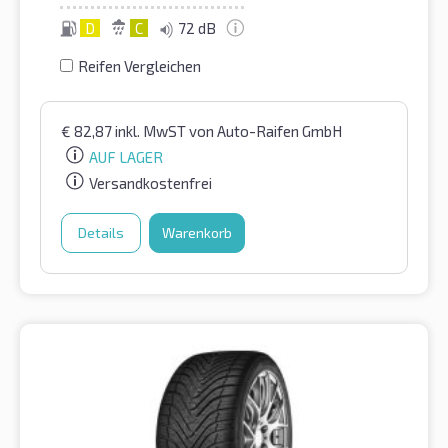
D
C
72 dB
Reifen Vergleichen
€
82,87
inkl. MwST
von Auto-Raifen GmbH
AUF LAGER
Versandkostenfrei
Details
Warenkorb