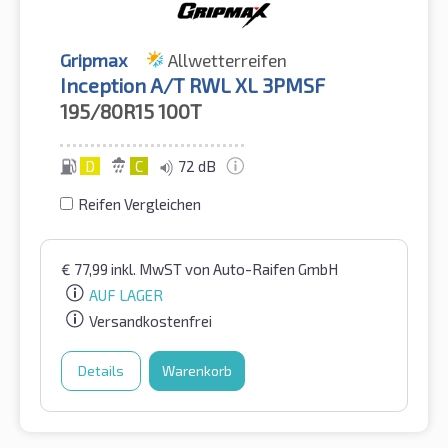
Gripmax
Allwetterreifen
Inception A/T RWL XL 3PMSF
195/80R15
100T
D
C
72 dB
Reifen Vergleichen
€
77,99
inkl. MwST
von Auto-Raifen GmbH
AUF LAGER
Versandkostenfrei
Details
Warenkorb