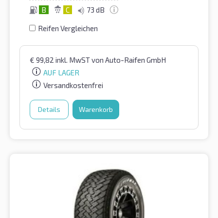
B
C
73 dB
Reifen Vergleichen
€
99,82
inkl. MwST
von Auto-Raifen GmbH
AUF LAGER
Versandkostenfrei
Details
Warenkorb