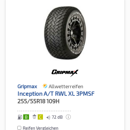
Gripmax
Allwetterreifen
Inception A/T RWL XL 3PMSF
255/55R18
109H
B
C
72 dB
Reifen Vergleichen