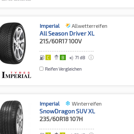
Imperial
Allwetterreifen
All Season Driver XL
215/60R17
100V
C
B
71 dB
Reifen Vergleichen
Imperial
Winterreifen
SnowDragon SUV XL
235/60R18
107H