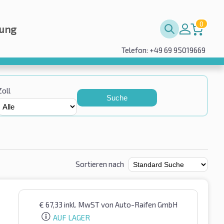
0
rung
Telefon: +49 69 95019669
Zoll
Suche
Sortieren nach
€
67,33
inkl. MwST
von Auto-Raifen GmbH
AUF LAGER