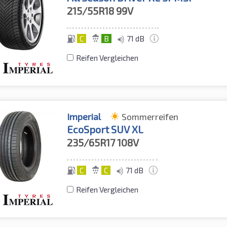
215/55R18
99V
C
B
71 dB
Reifen Vergleichen
Imperial
Sommerreifen
EcoSport SUV XL
235/65R17
108V
C
C
71 dB
Reifen Vergleichen