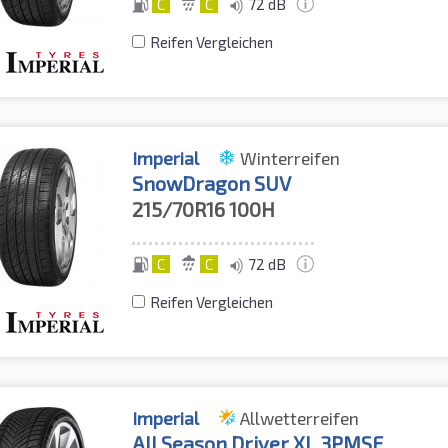
C
C
72 dB
Reifen Vergleichen
Imperial
Winterreifen
SnowDragon SUV
215/70R16
100H
C
C
72 dB
Reifen Vergleichen
Imperial
Allwetterreifen
All Season Driver XL 3PMSF