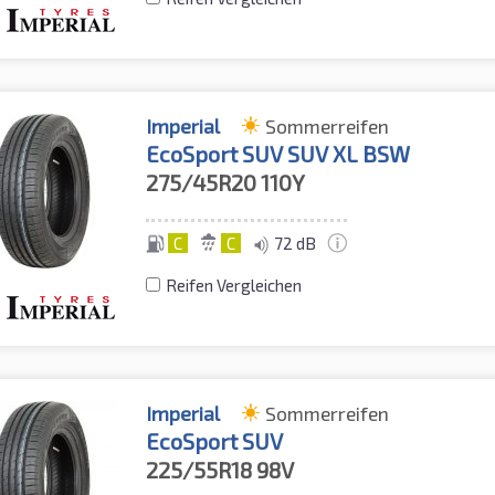
Imperial
Sommerreifen
EcoSport SUV SUV XL BSW
275/45R20
110Y
C
C
72 dB
Reifen Vergleichen
Imperial
Sommerreifen
EcoSport SUV
225/55R18
98V