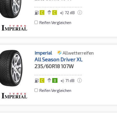
C
C
72 dB
Reifen Vergleichen
Imperial
Allwetterreifen
All Season Driver XL
235/60R18
107W
C
B
71 dB
Reifen Vergleichen