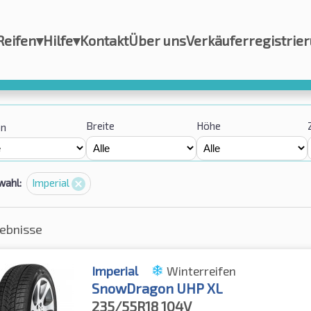
Reifen
▾
Hilfe
▾
Kontakt
Über uns
Verkäuferregistrie
Breite
Höhe
on
wahl:
Imperial
gebnisse
Imperial
Winterreifen
SnowDragon UHP XL
235/55R18
104V