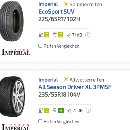
Imperial
Sommerreifen
EcoSport SUV
225/65R17
102H
C
C
71 dB
Reifen Vergleichen
Imperial
Allwetterreifen
All Season Driver XL 3PMSF
235/55R18
104V
C
B
71 dB
Reifen Vergleichen