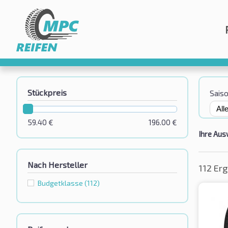
Stückpreis
Sais
59.40
€
196.00
€
Ihre Aus
Nach Hersteller
112 Er
Budgetklassе
(112)