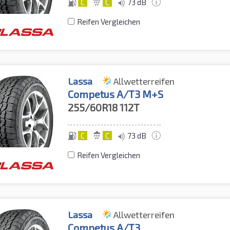
C
C
73 dB
Reifen Vergleichen
Lassa
Allwetterreifen
Competus A/T3 M+S
255/60R18
112T
C
C
73 dB
Reifen Vergleichen
Lassa
Allwetterreifen
Competus A/T3