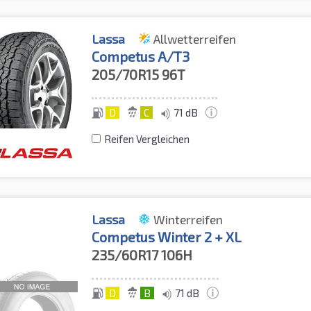
Lassa
Allwetterreifen
Competus A/T3
205/70R15
96T
D
C
71 dB
Reifen Vergleichen
Lassa
Winterreifen
Competus Winter 2 + XL
235/60R17
106H
D
B
71 dB