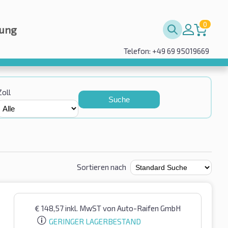
0
rung
Telefon: +49 69 95019669
Zoll
Suche
Sortieren nach
€
148,57
inkl. MwST
von Auto-Raifen GmbH
GERINGER LAGERBESTAND