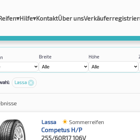
Reifen
▾
Hilfe
▾
Kontakt
Über uns
Verkäuferregistrie
Breite
Höhe
on
wahl:
Lassa
ebnisse
Lassa
Sommerreifen
Competus H/P
255/60R17
106V