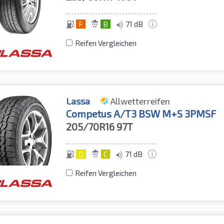
F
B
71 dB
Reifen Vergleichen
Lassa
Allwetterreifen
Competus A/T3 BSW M+S 3PMSF
205/70R16
97T
D
C
71 dB
Reifen Vergleichen