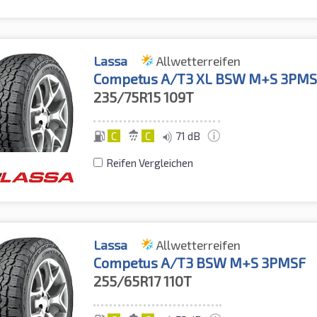
Lassa
Allwetterreifen
Competus A/T3 XL BSW M+S 3PM
235/75R15
109T
C
C
71 dB
Reifen Vergleichen
Lassa
Allwetterreifen
Competus A/T3 BSW M+S 3PMSF
255/65R17
110T