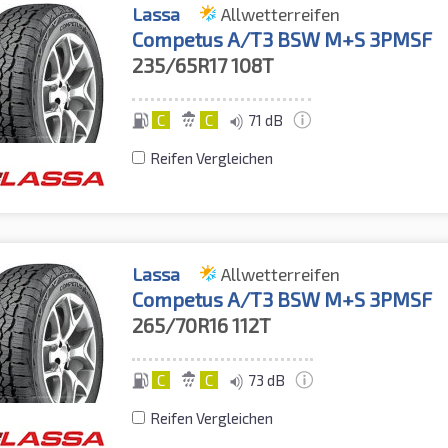
Lassa
Allwetterreifen
Competus A/T3 BSW M+S 3PMSF
235/65R17
108T
C
C
71 dB
Reifen Vergleichen
Lassa
Allwetterreifen
Competus A/T3 BSW M+S 3PMSF
265/70R16
112T
C
C
73 dB
Reifen Vergleichen