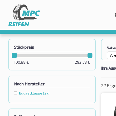
Stückpreis
Sais
100.88
€
292.38
€
Ihre Aus
Nach Hersteller
27 Erg
Budgetklassе
(27)