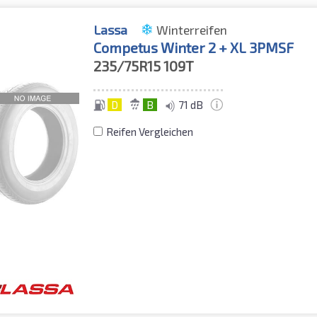
Lassa
Winterreifen
Competus Winter 2 + XL 3PMSF
235/75R15
109T
D
B
71 dB
Reifen Vergleichen