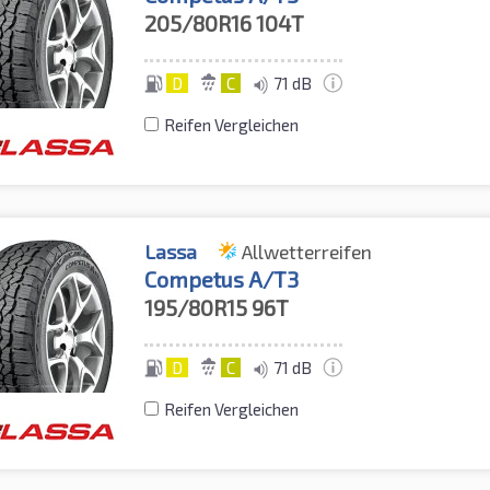
205/80R16
104T
D
C
71 dB
Reifen Vergleichen
Lassa
Allwetterreifen
Competus A/T3
195/80R15
96T
D
C
71 dB
Reifen Vergleichen