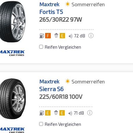
Maxtrek
Sommerreifen
Fortis T5
265/30R22
97W
F
E
72 dB
Reifen Vergleichen
Maxtrek
Sommerreifen
Sierra S6
225/60R18
100V
E
E
71 dB
Reifen Vergleichen