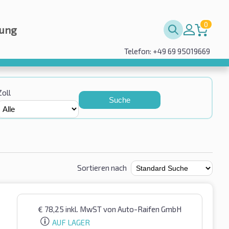
0
rung
Telefon: +49 69 95019669
Zoll
Suche
Sortieren nach
€
78,25
inkl. MwST
von Auto-Raifen GmbH
AUF LAGER