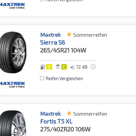
Maxtrek
Sommerreifen
Sierra S6
265/45R21
104W
D
C
72 dB
Reifen Vergleichen
Maxtrek
Sommerreifen
Fortis T5 XL
275/40ZR20
106W