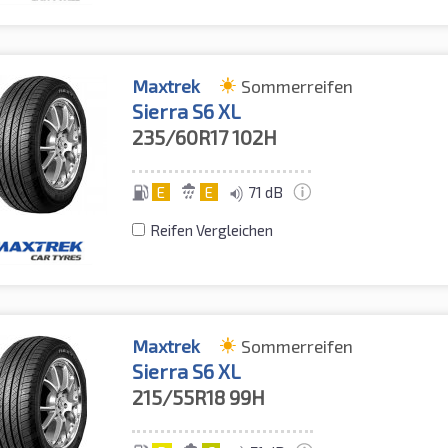
Maxtrek
Sommerreifen
Sierra S6 XL
235/60R17
102H
E
E
71 dB
Reifen Vergleichen
Maxtrek
Sommerreifen
Sierra S6 XL
215/55R18
99H