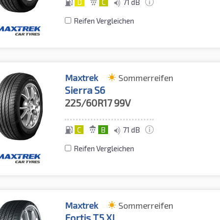
D
C
71 dB
Reifen Vergleichen
Maxtrek
Sommerreifen
Sierra S6
225/60R17
99V
C
B
71 dB
Reifen Vergleichen
Maxtrek
Sommerreifen
Fortis T5 XL