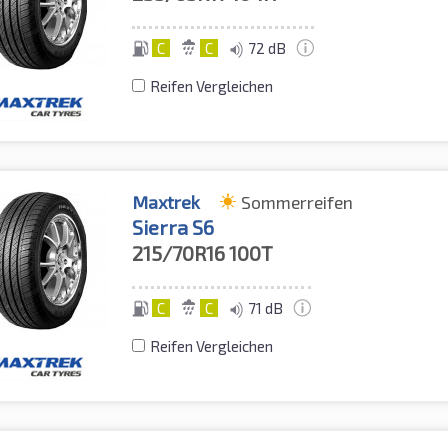
C
C
72 dB
Reifen Vergleichen
Maxtrek
Sommerreifen
Sierra S6
215/70R16
100T
C
C
71 dB
Reifen Vergleichen