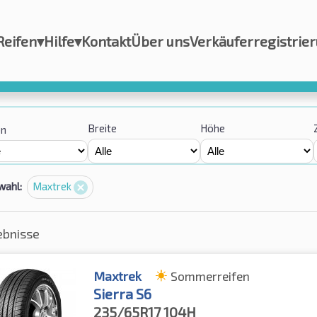
Reifen
▾
Hilfe
▾
Kontakt
Über uns
Verkäuferregistrie
Breite
Höhe
on
wahl:
Maxtrek
ebnisse
Maxtrek
Sommerreifen
Sierra S6
235/65R17
104H