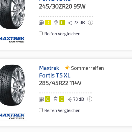
245/30ZR20
95W
D
C
72 dB
Reifen Vergleichen
Maxtrek
Sommerreifen
Fortis T5 XL
285/45R22
114V
C
C
73 dB
Reifen Vergleichen