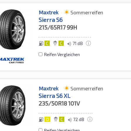
Maxtrek
Sommerreifen
Sierra S6
215/65R17
99H
C
C
71 dB
Reifen Vergleichen
Maxtrek
Sommerreifen
Sierra S6 XL
235/50R18
101V
D
C
72 dB
Reifen Vergleichen