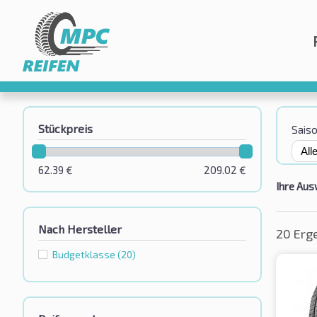
Stückpreis
Sais
62.39
€
209.02
€
Ihre Aus
Nach Hersteller
20 Erg
Budgetklassе
(20)