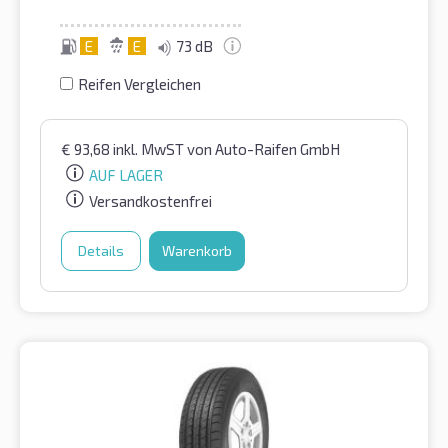
E
E
73 dB
Reifen Vergleichen
€
93,68
inkl. MwST
von Auto-Raifen GmbH
AUF LAGER
Versandkostenfrei
Details
Warenkorb