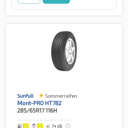
Sunfull
Sommerreifen
Mont-PRO HT782
285/65R17
116H
D
D
74 dB