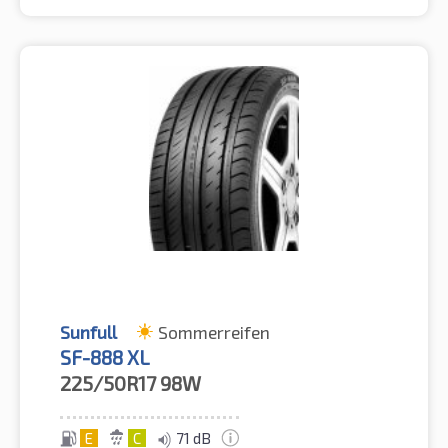
Sunfull
Sommerreifen
SF-888 XL
225/50R17
98W
E
C
71 dB