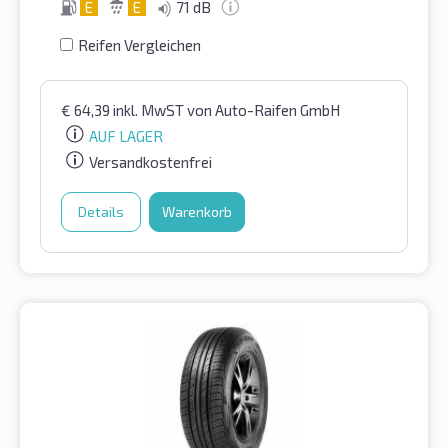
E
E
71 dB
Reifen Vergleichen
€
64,39
inkl. MwST
von Auto-Raifen GmbH
AUF LAGER
Versandkostenfrei
Details
Warenkorb