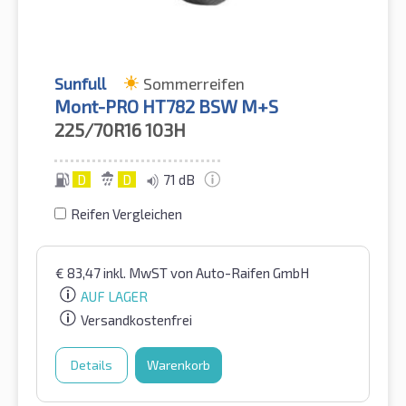
Sunfull
Sommerreifen
Mont-PRO HT782 BSW M+S
225/70R16
103H
D
D
71 dB
Reifen Vergleichen
€
83,47
inkl. MwST
von Auto-Raifen GmbH
AUF LAGER
Versandkostenfrei
Details
Warenkorb