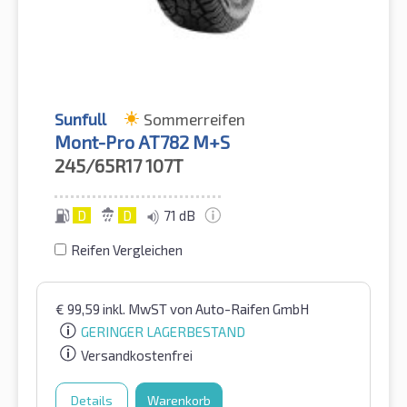
Sunfull
Sommerreifen
Mont-Pro AT782 M+S
245/65R17
107T
D
D
71 dB
Reifen Vergleichen
€
99,59
inkl. MwST
von Auto-Raifen GmbH
GERINGER LAGERBESTAND
Versandkostenfrei
Details
Warenkorb