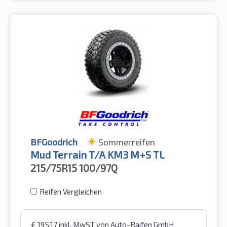
BFGoodrich
Sommerreifen
Mud Terrain T/A KM3 M+S TL
215/75R15
100/97Q
Reifen Vergleichen
€
195,17
inkl. MwST
von Auto-Raifen GmbH