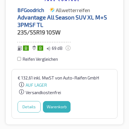
BFGoodrich
Allwetterreifen
Advantage All Season SUV XL M+S
3PMSF TL
235/55R19
105W
B
B
69 dB
Reifen Vergleichen
€
132,61
inkl. MwST
von Auto-Raifen GmbH
AUF LAGER
Versandkostenfrei
Details
Warenkorb