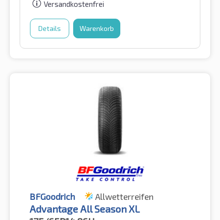
Versandkostenfrei
Details
Warenkorb
BFGoodrich
Allwetterreifen
Advantage All Season XL