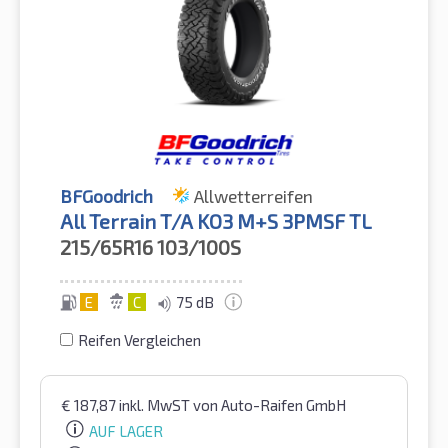
BFGoodrich
Allwetterreifen
All Terrain T/A KO3 M+S 3PMSF TL
215/65R16
103/100S
E
C
75 dB
Reifen Vergleichen
€
187,87
inkl. MwST
von Auto-Raifen GmbH
AUF LAGER