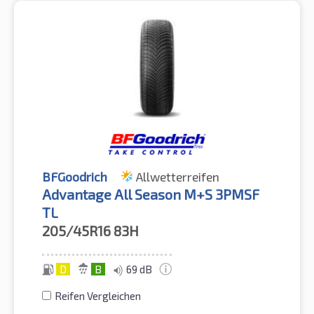
BFGoodrich
Allwetterreifen
Advantage All Season M+S 3PMSF
TL
205/45R16
83H
D
B
69 dB
Reifen Vergleichen