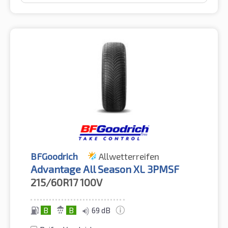
BFGoodrich
Allwetterreifen
Advantage All Season XL 3PMSF
215/60R17
100V
B
B
69 dB