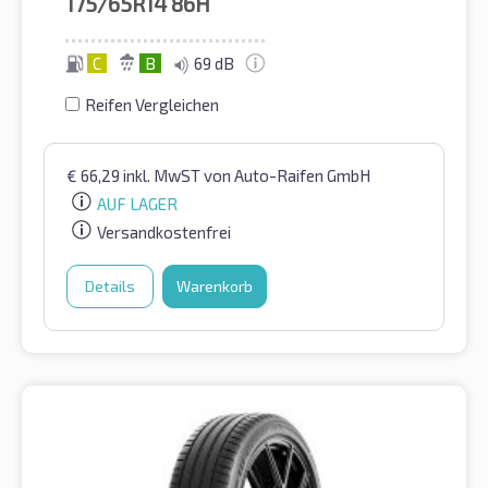
175/65R14
86H
C
B
69 dB
Reifen Vergleichen
€
66,29
inkl. MwST
von Auto-Raifen GmbH
AUF LAGER
Versandkostenfrei
Details
Warenkorb