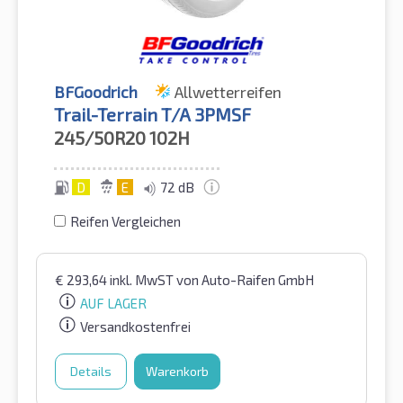
BFGoodrich
Allwetterreifen
Trail-Terrain T/A 3PMSF
245/50R20
102H
D
E
72 dB
Reifen Vergleichen
€
293,64
inkl. MwST
von Auto-Raifen GmbH
AUF LAGER
Versandkostenfrei
Details
Warenkorb