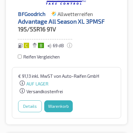
BFGoodrich
Allwetterreifen
Advantage All Season XL 3PMSF
195/55R16
91V
C
B
69 dB
Reifen Vergleichen
€
91,13
inkl. MwST
von Auto-Raifen GmbH
AUF LAGER
Versandkostenfrei
Details
Warenkorb