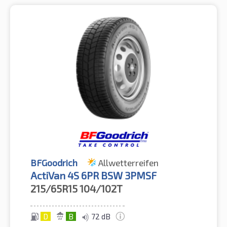
BFGoodrich
Allwetterreifen
ActiVan 4S 6PR BSW 3PMSF
215/65R15
104/102T
D
B
72 dB