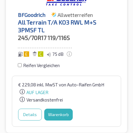
BFGoodrich
Allwetterreifen
All Terrain T/A KO3 RWL M+S
3PMSF TL
245/70R17
119/116S
E
C
75 dB
Reifen Vergleichen
€
229,08
inkl. MwST
von Auto-Raifen GmbH
AUF LAGER
Versandkostenfrei
Details
Warenkorb