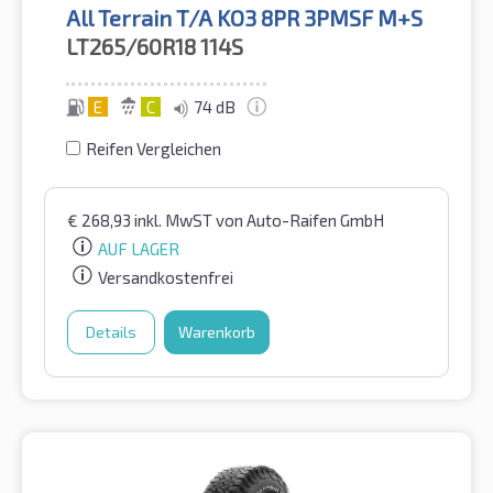
All Terrain T/A KO3 8PR 3PMSF M+S
LT265/60R18
114S
E
C
74 dB
Reifen Vergleichen
€
268,93
inkl. MwST
von Auto-Raifen GmbH
AUF LAGER
Versandkostenfrei
Details
Warenkorb