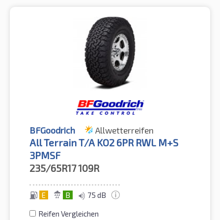
BFGoodrich
Allwetterreifen
All Terrain T/A KO2 6PR RWL M+S
3PMSF
235/65R17
109R
E
B
75 dB
Reifen Vergleichen