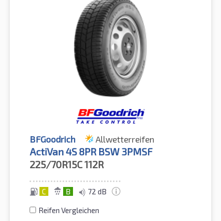
BFGoodrich
Allwetterreifen
ActiVan 4S 8PR BSW 3PMSF
225/70R15C
112R
C
B
72 dB
Reifen Vergleichen