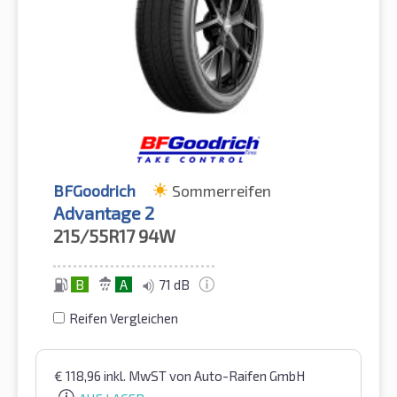
BFGoodrich
Sommerreifen
Advantage 2
215/55R17
94W
B
A
71 dB
Reifen Vergleichen
€
118,96
inkl. MwST
von Auto-Raifen GmbH