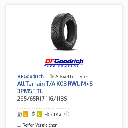
BFGoodrich
Allwetterreifen
All Terrain T/A KO3 RWL M+S
3PMSF TL
265/65R17
116/113S
E
C
74 dB
Reifen Vergleichen