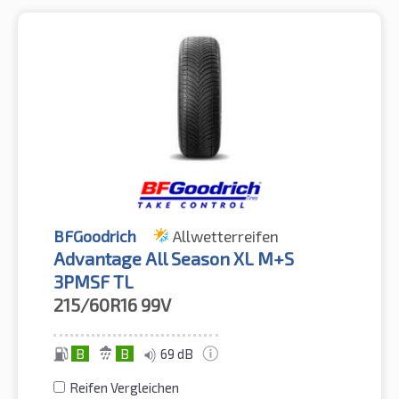
BFGoodrich
Allwetterreifen
Advantage All Season XL M+S
3PMSF TL
215/60R16
99V
B
B
69 dB
Reifen Vergleichen