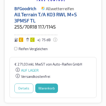
BFGoodrich
Allwetterreifen
All Terrain T/A KO3 RWL M+S
3PMSF TL
255/70R18
117/114S
E
C
75 dB
Reifen Vergleichen
€
271,03
inkl. MwST
von Auto-Raifen GmbH
AUF LAGER
Versandkostenfrei
Details
Warenkorb