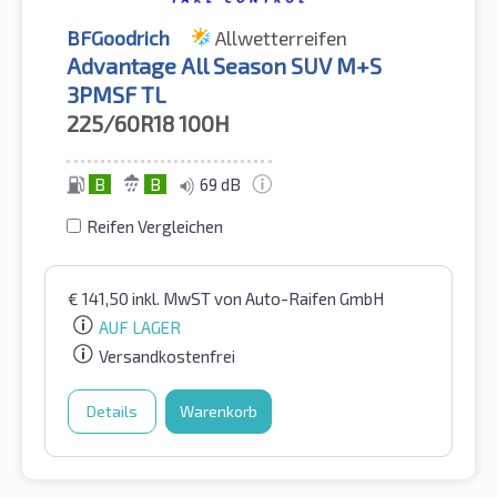
BFGoodrich
Allwetterreifen
Advantage All Season SUV M+S
3PMSF TL
225/60R18
100H
B
B
69 dB
Reifen Vergleichen
€
141,50
inkl. MwST
von Auto-Raifen GmbH
AUF LAGER
Versandkostenfrei
Details
Warenkorb