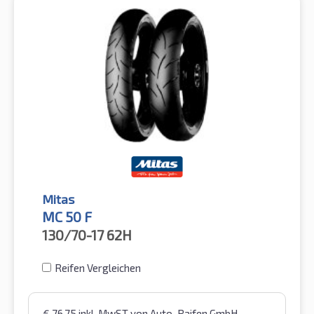
Mitas
MC 50 F
130/70-17
62H
Reifen Vergleichen
€
76,75
inkl. MwST
von Auto-Raifen GmbH