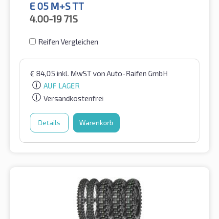
E 05 M+S TT
4.00-19
71S
Reifen Vergleichen
€
84,05
inkl. MwST
von Auto-Raifen GmbH
AUF LAGER
Versandkostenfrei
Details
Warenkorb