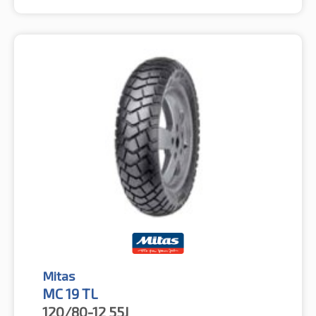
Mitas
MC 19 TL
120/80-12
55J