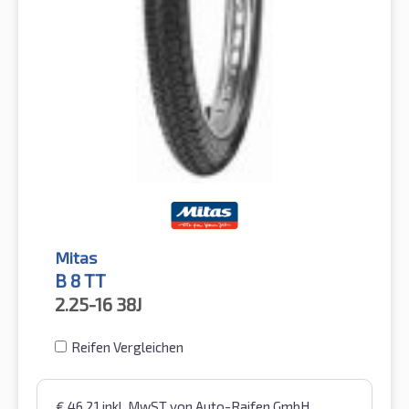
Mitas
B 8 TT
2.25-16
38J
Reifen Vergleichen
€
46,21
inkl. MwST
von Auto-Raifen GmbH