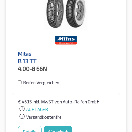
Mitas
B 13 TT
4.00-8
66N
Reifen Vergleichen
€
46,15
inkl. MwST
von Auto-Raifen GmbH
AUF LAGER
Versandkostenfrei
Details
Warenkorb