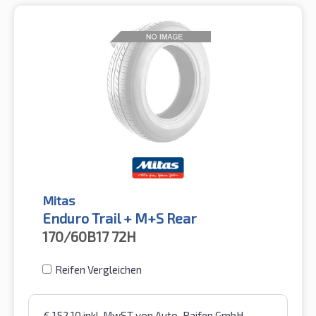
Mitas
Enduro Trail + M+S Rear
170/60B17
72H
Reifen Vergleichen
€
152,10
inkl. MwST
von Auto-Raifen GmbH