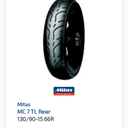
Mitas
MC 7 TL Rear
130/90-15
66R