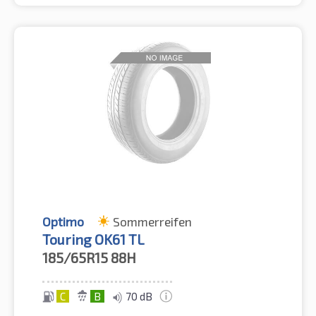
Optimo
Sommerreifen
Touring OK61 TL
185/65R15
88H
C
B
70 dB