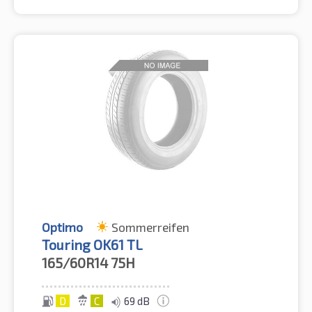
Optimo
Sommerreifen
Touring OK61 TL
165/60R14
75H
D
C
69 dB