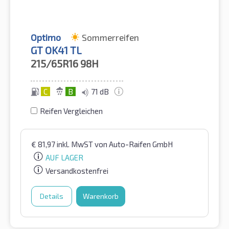
Optimo
Sommerreifen
GT OK41 TL
215/65R16
98H
C
B
71 dB
Reifen Vergleichen
€
81,97
inkl. MwST
von Auto-Raifen GmbH
AUF LAGER
Versandkostenfrei
Details
Warenkorb