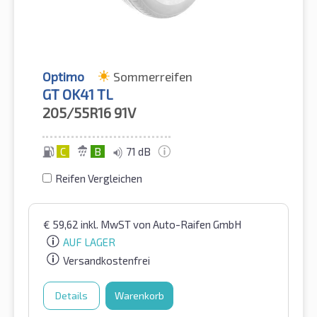
Optimo
Sommerreifen
GT OK41 TL
205/55R16
91V
C
B
71 dB
Reifen Vergleichen
€
59,62
inkl. MwST
von Auto-Raifen GmbH
AUF LAGER
Versandkostenfrei
Details
Warenkorb