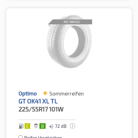
Optimo
Sommerreifen
GT OK41 XL TL
225/55R17
101W
C
B
72 dB
Reifen Vergleichen