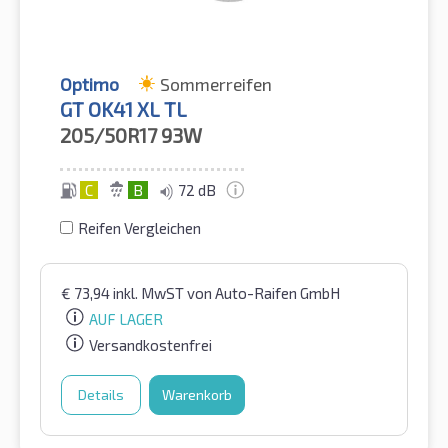
Optimo
Sommerreifen
GT OK41 XL TL
205/50R17
93W
C
B
72 dB
Reifen Vergleichen
€
73,94
inkl. MwST
von Auto-Raifen GmbH
AUF LAGER
Versandkostenfrei
Details
Warenkorb