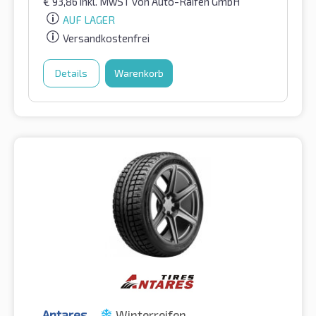
€
93,86
inkl. MwST
von Auto-Raifen GmbH
AUF LAGER
Versandkostenfrei
Details
Warenkorb
Antares
Winterreifen