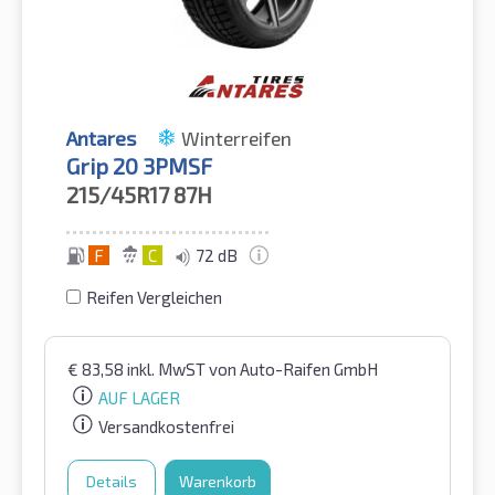
Antares
Winterreifen
Grip 20 3PMSF
215/45R17
87H
F
C
72 dB
Reifen Vergleichen
€
83,58
inkl. MwST
von Auto-Raifen GmbH
AUF LAGER
Versandkostenfrei
Details
Warenkorb