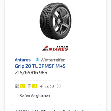
Antares
Winterreifen
Grip 20 TL 3PMSF M+S
215/65R16
98S
D
D
72 dB
Reifen Vergleichen