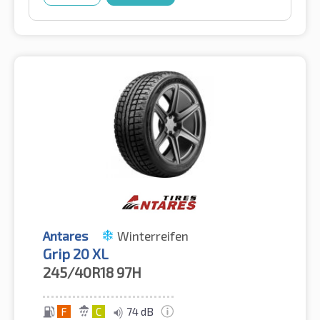
Antares
Winterreifen
Grip 20 XL
245/40R18
97H
F
C
74 dB