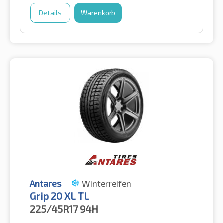
Details
Warenkorb
Antares
Winterreifen
Grip 20 XL TL
225/45R17
94H