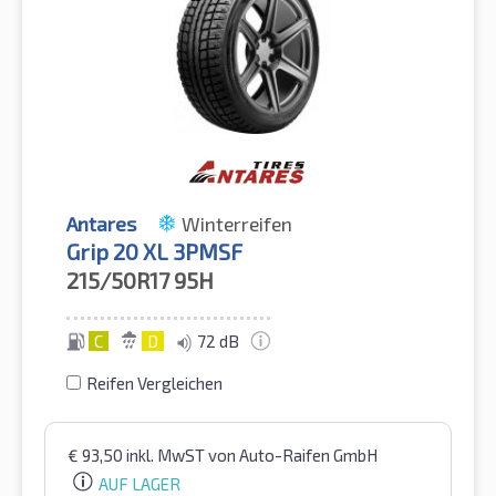
Antares
Winterreifen
Grip 20 XL 3PMSF
215/50R17
95H
C
D
72 dB
Reifen Vergleichen
€
93,50
inkl. MwST
von Auto-Raifen GmbH
AUF LAGER