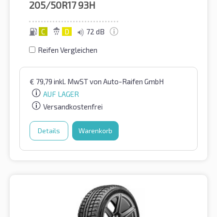
205/50R17
93H
C
D
72 dB
Reifen Vergleichen
€
79,79
inkl. MwST
von Auto-Raifen GmbH
AUF LAGER
Versandkostenfrei
Details
Warenkorb