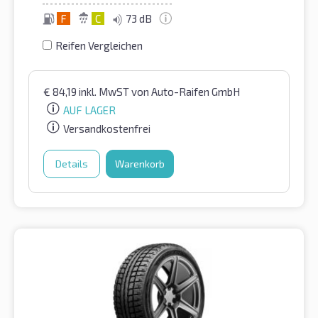
F
C
73 dB
Reifen Vergleichen
€
84,19
inkl. MwST
von Auto-Raifen GmbH
AUF LAGER
Versandkostenfrei
Details
Warenkorb