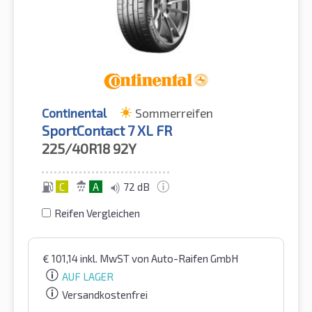
Continental
Sommerreifen
SportContact 7 XL FR
225/40R18
92Y
C
A
72 dB
Reifen Vergleichen
€
101,14
inkl. MwST
von Auto-Raifen GmbH
AUF LAGER
Versandkostenfrei