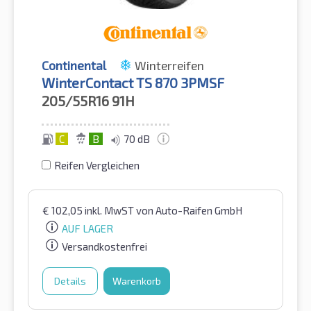
Continental
Winterreifen
WinterContact TS 870 3PMSF
205/55R16
91H
C
B
70 dB
Reifen Vergleichen
€
102,05
inkl. MwST
von Auto-Raifen GmbH
AUF LAGER
Versandkostenfrei
Details
Warenkorb