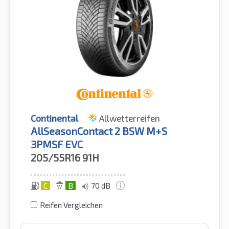
Continental
Allwetterreifen
AllSeasonContact 2 BSW M+S
3PMSF EVC
205/55R16
91H
C
B
70 dB
Reifen Vergleichen