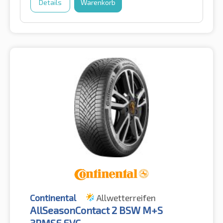
Details
Warenkorb
Continental
Allwetterreifen
AllSeasonContact 2 BSW M+S
3PMSF EVC