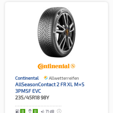
Continental
Allwetterreifen
AllSeasonContact 2 FR XL M+S
3PMSF EVC
235/45R18
98Y
B
B
71 dB