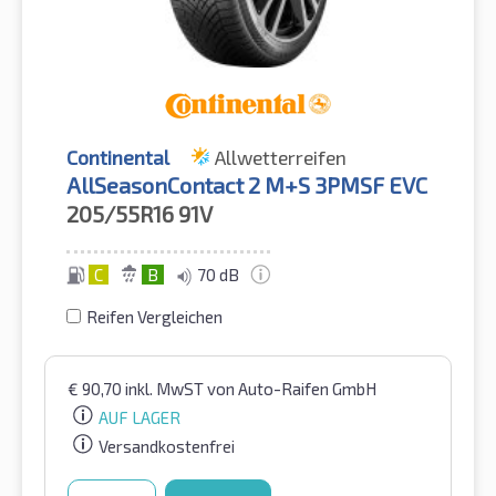
Continental
Allwetterreifen
AllSeasonContact 2 M+S 3PMSF EVC
205/55R16
91V
C
B
70 dB
Reifen Vergleichen
€
90,70
inkl. MwST
von Auto-Raifen GmbH
AUF LAGER
Versandkostenfrei