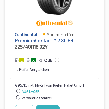
Continental
Sommerreifen
PremiumContact™ 7 XL FR
225/40R18
92Y
C
A
72 dB
Reifen Vergleichen
€
95,45
inkl. MwST
von Raifen Paket GmbH
AUF LAGER
Versandkostenfrei