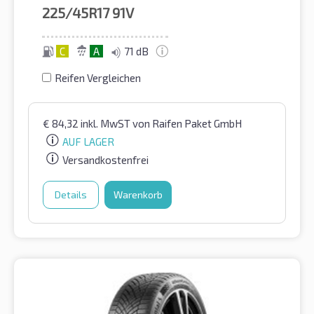
225/45R17
91V
C
A
71 dB
Reifen Vergleichen
€
84,32
inkl. MwST
von Raifen Paket GmbH
AUF LAGER
Versandkostenfrei
Details
Warenkorb