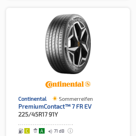
Continental
Sommerreifen
PremiumContact™ 7 FR EV
225/45R17
91Y
C
A
71 dB