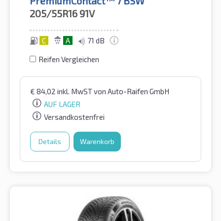
PremiumContact™ 7 BSW
205/55R16
91V
C
A
71 dB
Reifen Vergleichen
€
84,02
inkl. MwST
von Auto-Raifen GmbH
AUF LAGER
Versandkostenfrei
Details
Warenkorb