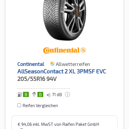
Continental
Allwetterreifen
AllSeasonContact 2 XL 3PMSF EVC
205/55R16
94V
B
B
71 dB
Reifen Vergleichen
€
94,06
inkl. MwST
von Raifen Paket GmbH