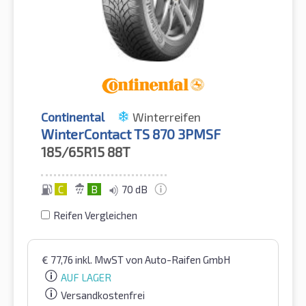
Continental
Winterreifen
WinterContact TS 870 3PMSF
185/65R15
88T
C
B
70 dB
Reifen Vergleichen
€
77,76
inkl. MwST
von Auto-Raifen GmbH
AUF LAGER
Versandkostenfrei