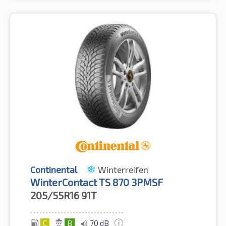
Continental
Winterreifen
WinterContact TS 870 3PMSF
205/55R16
91T
C
B
70 dB