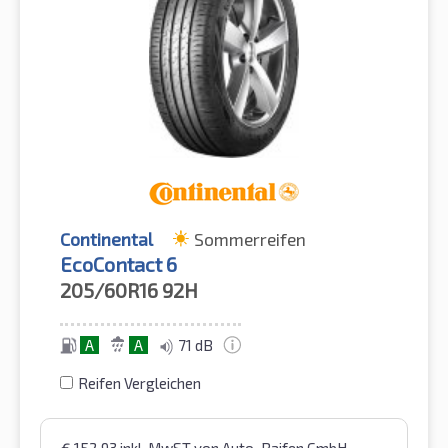
Continental
Sommerreifen
EcoContact 6
205/60R16
92H
A
A
71 dB
Reifen Vergleichen