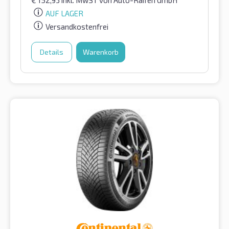
€
152,93
inkl. MwST
von Auto-Raifen GmbH
AUF LAGER
Versandkostenfrei
Details
Warenkorb