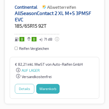
Continental
Allwetterreifen
AllSeasonContact 2 XL M+S 3PMSF
EVC
185/65R15
92T
B
B
71 dB
Reifen Vergleichen
€
82,21
inkl. MwST
von Auto-Raifen GmbH
AUF LAGER
Versandkostenfrei
Details
Warenkorb