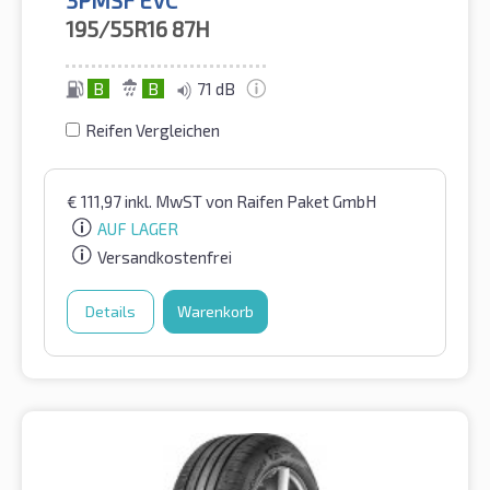
195/55R16
87H
B
B
71 dB
Reifen Vergleichen
€
111,97
inkl. MwST
von Raifen Paket GmbH
AUF LAGER
Versandkostenfrei
Details
Warenkorb