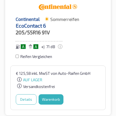
Continental
Sommerreifen
EcoContact 6
205/55R16
91V
A
A
71 dB
Reifen Vergleichen
€
125,58
inkl. MwST
von Auto-Raifen GmbH
AUF LAGER
Versandkostenfrei
Details
Warenkorb