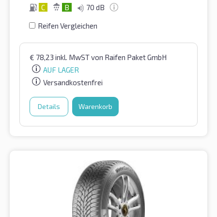
C
B
70 dB
Reifen Vergleichen
€
78,23
inkl. MwST
von Raifen Paket GmbH
AUF LAGER
Versandkostenfrei
Details
Warenkorb