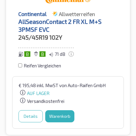
Continental
Allwetterreifen
AllSeasonContact 2 FR XL M+S
3PMSF EVC
245/45R19
102Y
B
B
71 dB
Reifen Vergleichen
€
195,48
inkl. MwST
von Auto-Raifen GmbH
AUF LAGER
Versandkostenfrei
Details
Warenkorb