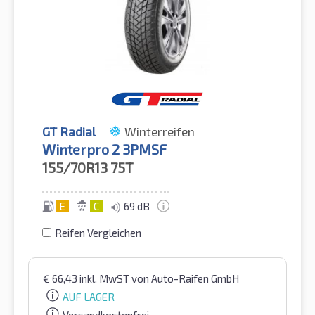
GT Radial
Winterreifen
Winterpro 2 3PMSF
155/70R13
75T
E
C
69 dB
Reifen Vergleichen
€
66,43
inkl. MwST
von Auto-Raifen GmbH
AUF LAGER
Versandkostenfrei