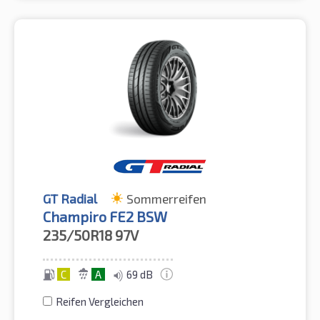
GT Radial
Sommerreifen
Champiro FE2 BSW
235/50R18
97V
C
A
69 dB
Reifen Vergleichen