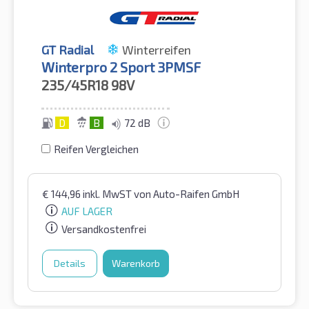
GT Radial
Winterreifen
Winterpro 2 Sport 3PMSF
235/45R18
98V
D
B
72 dB
Reifen Vergleichen
€
144,96
inkl. MwST
von Auto-Raifen GmbH
AUF LAGER
Versandkostenfrei
Details
Warenkorb