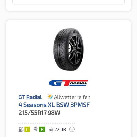
GT Radial
Allwetterreifen
4 Seasons XL BSW 3PMSF
215/55R17
98W
C
B
72 dB