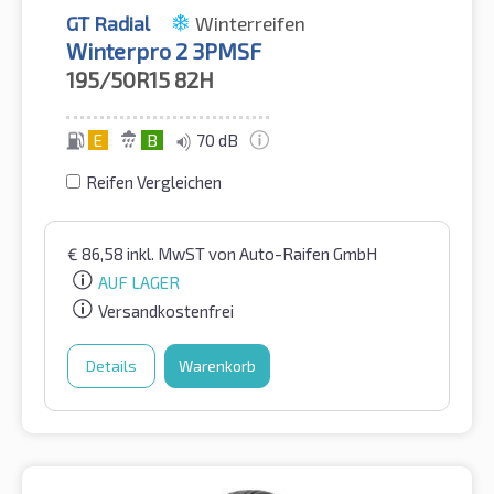
GT Radial
Winterreifen
Winterpro 2 3PMSF
195/50R15
82H
E
B
70 dB
Reifen Vergleichen
€
86,58
inkl. MwST
von Auto-Raifen GmbH
AUF LAGER
Versandkostenfrei
Details
Warenkorb