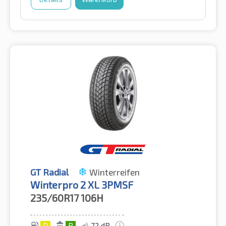
GT Radial
Winterreifen
Winterpro 2 XL 3PMSF
235/60R17
106H
D
B
72 dB