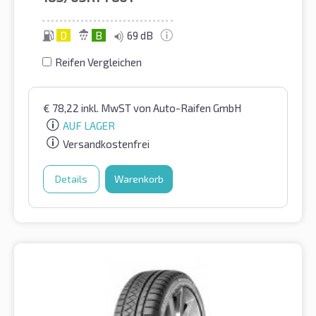
D
B
69 dB
Reifen Vergleichen
€
78,22
inkl. MwST
von Auto-Raifen GmbH
AUF LAGER
Versandkostenfrei
Details
Warenkorb