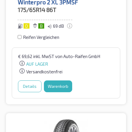
Winterpro 2 XL 3PMSF
175/65R14
86T
D
B
69 dB
Reifen Vergleichen
€
69,62
inkl. MwST
von Auto-Raifen GmbH
AUF LAGER
Versandkostenfrei
Details
Warenkorb