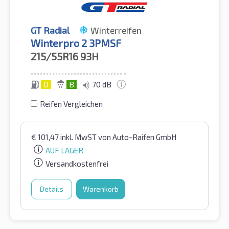
GT Radial
Winterreifen
Winterpro 2 3PMSF
215/55R16
93H
D
B
70 dB
Reifen Vergleichen
€
101,47
inkl. MwST
von Auto-Raifen GmbH
AUF LAGER
Versandkostenfrei
Details
Warenkorb