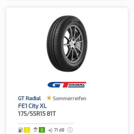
GT Radial
Sommerreifen
FE1 City XL
175/55R15
81T
D
B
71 dB