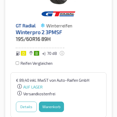
GT Radial
Winterreifen
Winterpro 2 3PMSF
195/60R16
89H
D
B
70 dB
Reifen Vergleichen
€
89,40
inkl. MwST
von Auto-Raifen GmbH
AUF LAGER
Versandkostenfrei
Details
Warenkorb