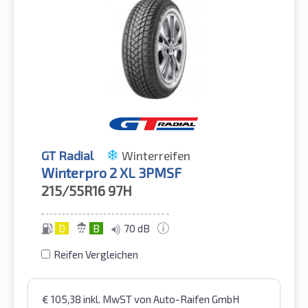
GT Radial
Winterreifen
Winterpro 2 XL 3PMSF
215/55R16
97H
D
B
70 dB
Reifen Vergleichen
€
105,38
inkl. MwST
von Auto-Raifen GmbH