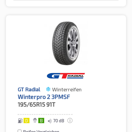
GT Radial
Winterreifen
Winterpro 2 3PMSF
195/65R15
91T
D
B
70 dB
Reifen Vergleichen