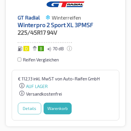
GT Radial
Winterreifen
Winterpro 2 Sport XL 3PMSF
225/45R17
94V
D
B
70 dB
Reifen Vergleichen
€
112,13
inkl. MwST
von Auto-Raifen GmbH
AUF LAGER
Versandkostenfrei
Details
Warenkorb