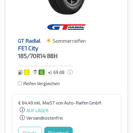
GT Radial
Sommerreifen
FE1 City
185/70R14
88H
D
B
69 dB
Reifen Vergleichen
€
64,49
inkl. MwST
von Auto-Raifen GmbH
AUF LAGER
Versandkostenfrei
Details
Warenkorb