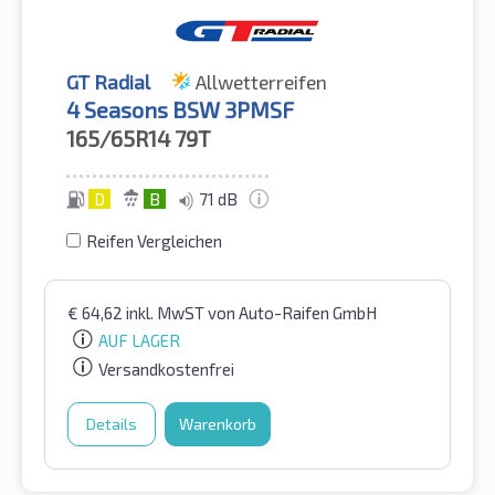
GT Radial
Allwetterreifen
4 Seasons BSW 3PMSF
165/65R14
79T
D
B
71 dB
Reifen Vergleichen
€
64,62
inkl. MwST
von Auto-Raifen GmbH
AUF LAGER
Versandkostenfrei
Details
Warenkorb