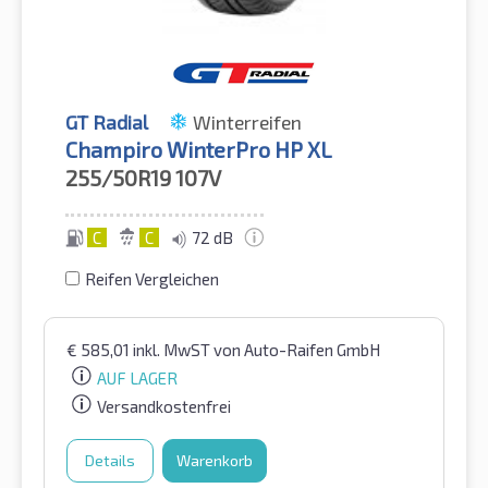
GT Radial
Winterreifen
Champiro WinterPro HP XL
255/50R19
107V
C
C
72 dB
Reifen Vergleichen
€
585,01
inkl. MwST
von Auto-Raifen GmbH
AUF LAGER
Versandkostenfrei
Details
Warenkorb