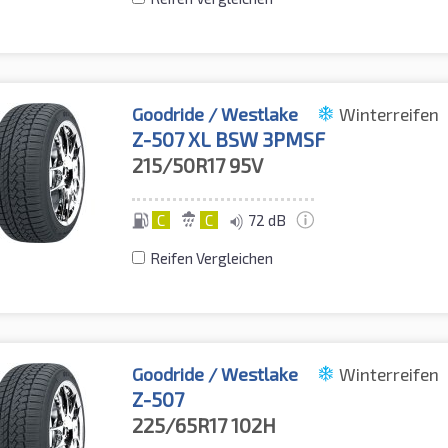
Goodride / Westlake
Winterreifen
Z-507 XL BSW 3PMSF
215/50R17
95V
C
C
72 dB
Reifen Vergleichen
Goodride / Westlake
Winterreifen
Z-507
225/65R17
102H