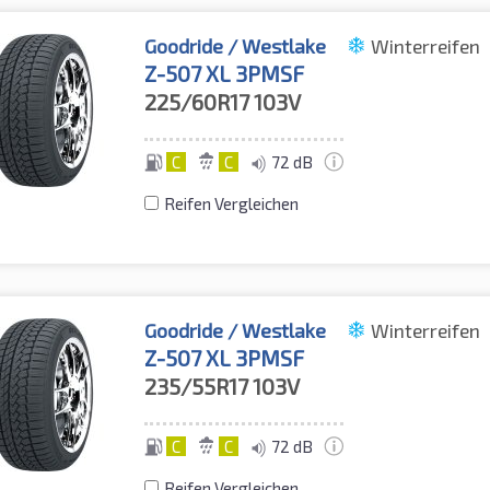
Goodride / Westlake
Winterreifen
Z-507 XL 3PMSF
225/60R17
103V
C
C
72 dB
Reifen Vergleichen
Goodride / Westlake
Winterreifen
Z-507 XL 3PMSF
235/55R17
103V
C
C
72 dB
Reifen Vergleichen