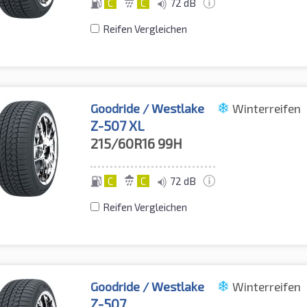
C
C
72 dB
Reifen Vergleichen
Goodride / Westlake
Winterreifen
Z-507 XL
215/60R16
99H
C
C
72 dB
Reifen Vergleichen
Goodride / Westlake
Winterreifen
Z-507