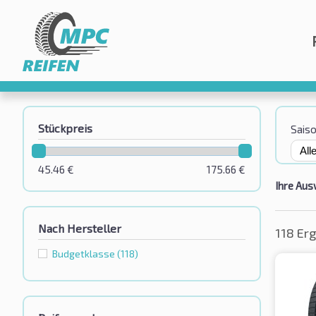
Stückpreis
Sais
45.46
€
175.66
€
Ihre Aus
Nach Hersteller
118 Er
Budgetklassе
(118)