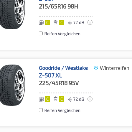
215/65R16
98H
C
C
72 dB
Reifen Vergleichen
Goodride / Westlake
Winterreifen
Z-507 XL
225/45R18
95V
C
C
72 dB
Reifen Vergleichen