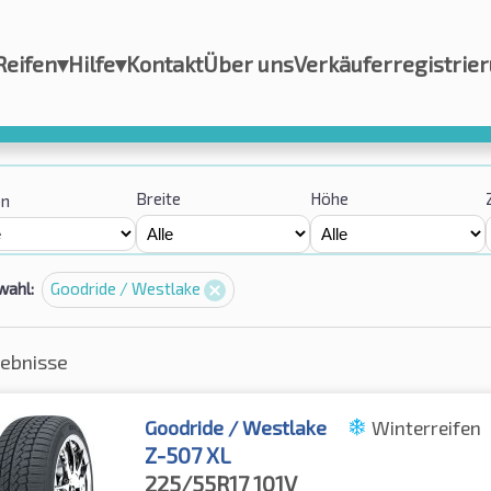
Reifen
▾
Hilfe
▾
Kontakt
Über uns
Verkäuferregistrie
Breite
Höhe
on
wahl:
Goodride / Westlake
gebnisse
Goodride / Westlake
Winterreifen
Z-507 XL
225/55R17
101V