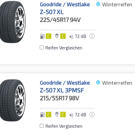
Goodride / Westlake
Winterreifen
Z-507 XL
225/45R17
94V
C
C
72 dB
Reifen Vergleichen
Goodride / Westlake
Winterreifen
Z-507 XL 3PMSF
215/55R17
98V
C
C
72 dB
Reifen Vergleichen