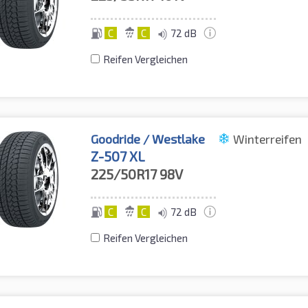
C
C
72 dB
Reifen Vergleichen
Goodride / Westlake
Winterreifen
Z-507 XL
225/50R17
98V
C
C
72 dB
Reifen Vergleichen