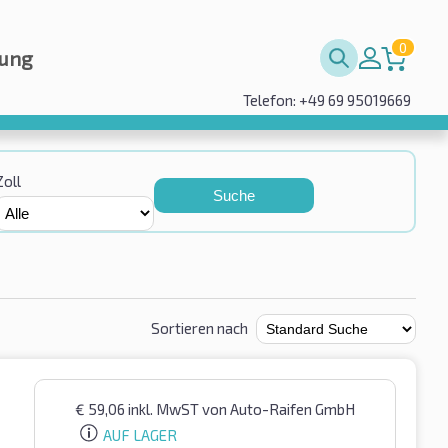
0
rung
Telefon: +49 69 95019669
Zoll
Suche
Sortieren nach
€
59,06
inkl. MwST
von Auto-Raifen GmbH
AUF LAGER