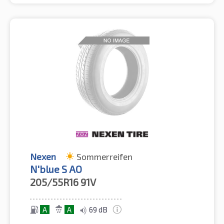
Nexen
Sommerreifen
N'blue S AO
205/55R16
91V
A
A
69 dB