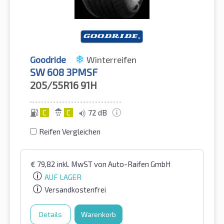
Goodride
Winterreifen
SW 608 3PMSF
205/55R16
91H
C
C
72 dB
Reifen Vergleichen
€
79,82
inkl. MwST
von Auto-Raifen GmbH
AUF LAGER
Versandkostenfrei
Details
Warenkorb