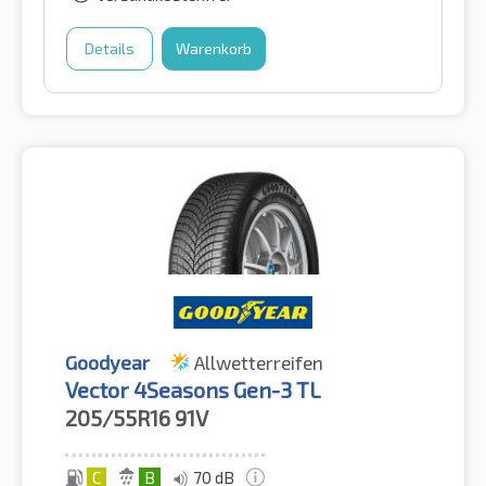
Details
Warenkorb
Goodyear
Allwetterreifen
Vector 4Seasons Gen-3 TL
205/55R16
91V
C
B
70 dB