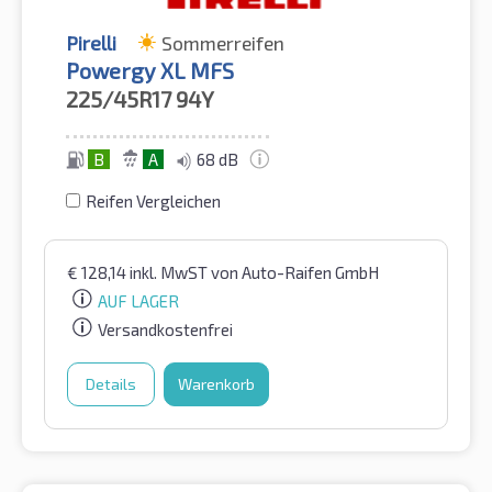
Pirelli
Sommerreifen
Powergy XL MFS
225/45R17
94Y
B
A
68 dB
Reifen Vergleichen
€
128,14
inkl. MwST
von Auto-Raifen GmbH
AUF LAGER
Versandkostenfrei
Details
Warenkorb