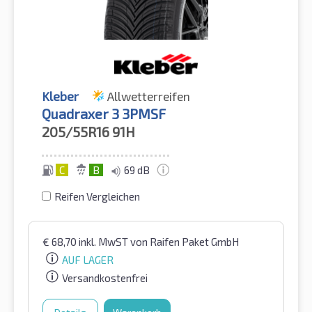
Kleber
Allwetterreifen
Quadraxer 3 3PMSF
205/55R16
91H
C
B
69 dB
Reifen Vergleichen
€
68,70
inkl. MwST
von Raifen Paket GmbH
AUF LAGER
Versandkostenfrei