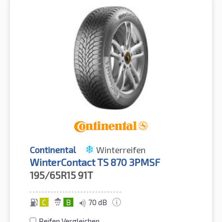
Continental
Winterreifen
WinterContact TS 870 3PMSF
195/65R15
91T
C
B
70 dB
Reifen Vergleichen