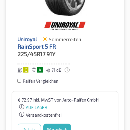
Uniroyal
Sommerreifen
RainSport 5 FR
225/45R17
91Y
C
A
71 dB
Reifen Vergleichen
€
72,97
inkl. MwST
von Auto-Raifen GmbH
AUF LAGER
Versandkostenfrei
Details
Warenkorb