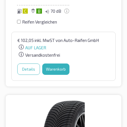
C
B
70 dB
Reifen Vergleichen
€
102,05
inkl. MwST
von Auto-Raifen GmbH
AUF LAGER
Versandkostenfrei
Details
Warenkorb