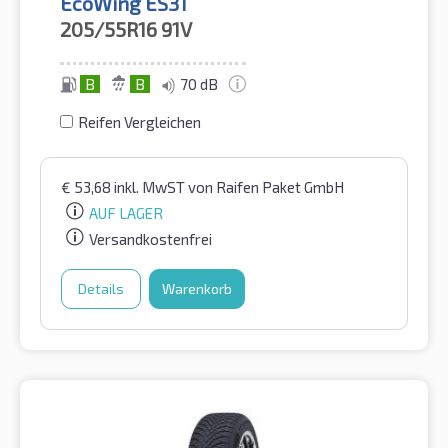
EcoWing ES31
205/55R16
91V
B
B
70 dB
Reifen Vergleichen
€
53,68
inkl. MwST
von Raifen Paket GmbH
AUF LAGER
Versandkostenfrei
Details
Warenkorb