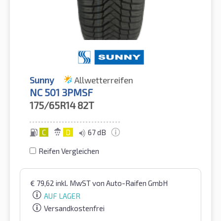
Sunny
Allwetterreifen
NC 501 3PMSF
175/65R14
82T
C
D
67 dB
Reifen Vergleichen
€
79,62
inkl. MwST
von Auto-Raifen GmbH
AUF LAGER
Versandkostenfrei