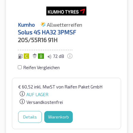
Kumho
Allwetterreifen
Solus 4S HA32 3PMSF
205/55R16
91H
C
B
72 dB
Reifen Vergleichen
€
60,52
inkl. MwST
von Raifen Paket GmbH
AUF LAGER
Versandkostenfrei
Details
Warenkorb