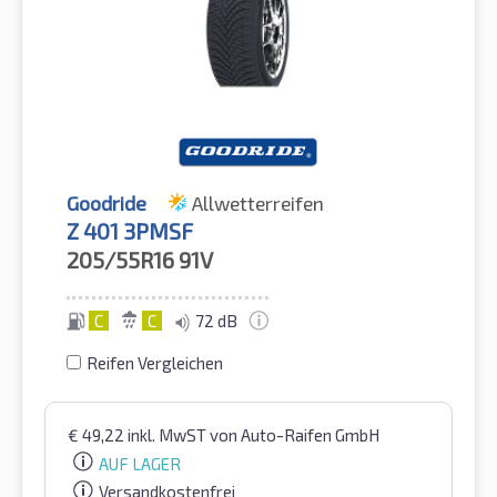
Goodride
Allwetterreifen
Z 401 3PMSF
205/55R16
91V
C
C
72 dB
Reifen Vergleichen
€
49,22
inkl. MwST
von Auto-Raifen GmbH
AUF LAGER
Versandkostenfrei