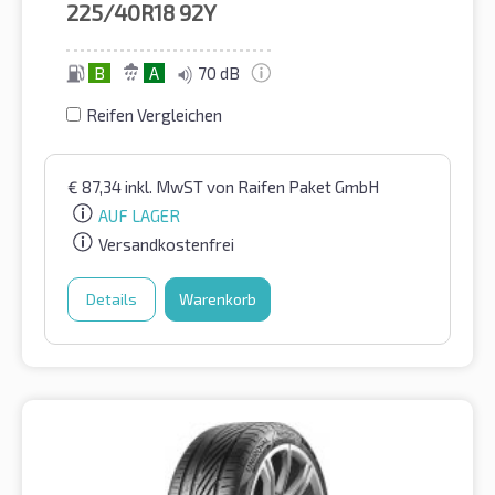
225/40R18
92Y
B
A
70 dB
Reifen Vergleichen
€
87,34
inkl. MwST
von Raifen Paket GmbH
AUF LAGER
Versandkostenfrei
Details
Warenkorb