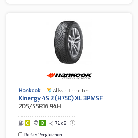
Hankook
Allwetterreifen
Kinergy 4S 2 (H750) XL 3PMSF
205/55R16
94H
C
B
72 dB
Reifen Vergleichen