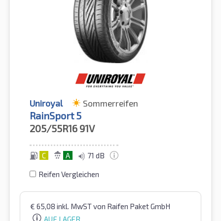
Uniroyal
Sommerreifen
RainSport 5
205/55R16
91V
C
A
71 dB
Reifen Vergleichen
€
65,08
inkl. MwST
von Raifen Paket GmbH
AUF LAGER