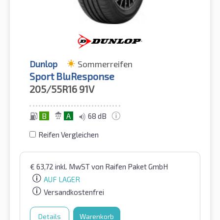
Dunlop
Sommerreifen
Sport BluResponse
205/55R16
91V
B
A
68 dB
Reifen Vergleichen
€
63,72
inkl. MwST
von Raifen Paket GmbH
AUF LAGER
Versandkostenfrei
Details
Warenkorb