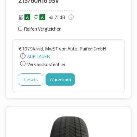
215/60R16
95V
A
A
71 dB
Reifen Vergleichen
€
107,94
inkl. MwST
von Auto-Raifen GmbH
AUF LAGER
Versandkostenfrei
Details
Warenkorb