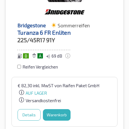
Bridgestone
Sommerreifen
Turanza 6 FR Enliten
225/45R17
91Y
B
A
69 dB
Reifen Vergleichen
€
82,30
inkl. MwST
von Raifen Paket GmbH
AUF LAGER
Versandkostenfrei
Details
Warenkorb