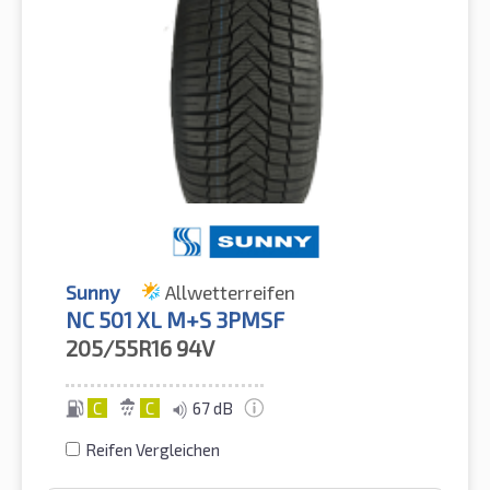
Sunny
Allwetterreifen
NC 501 XL M+S 3PMSF
205/55R16
94V
C
C
67 dB
Reifen Vergleichen