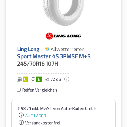
Ling Long
Allwetterreifen
Sport Master 4S 3PMSF M+S
245/70R16
107H
C
B
72 dB
Reifen Vergleichen
€
98,74
inkl. MwST
von Auto-Raifen GmbH
AUF LAGER
Versandkostenfrei