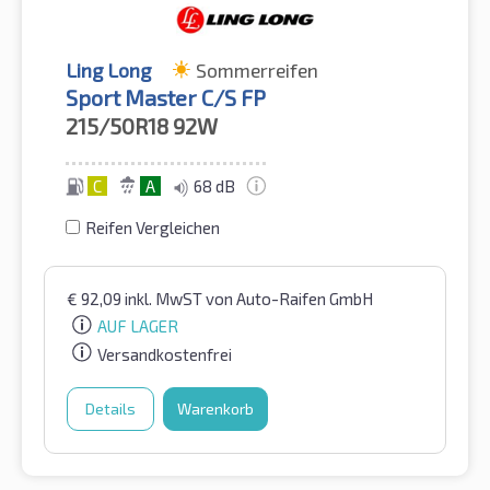
Ling Long
Sommerreifen
Sport Master C/S FP
215/50R18
92W
C
A
68 dB
Reifen Vergleichen
€
92,09
inkl. MwST
von Auto-Raifen GmbH
AUF LAGER
Versandkostenfrei
Details
Warenkorb