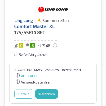
Ling Long
Sommerreifen
Comfort Master XL
175/65R14
86T
C
B
71 dB
Reifen Vergleichen
€
44,68
inkl. MwST
von Auto-Raifen GmbH
AUF LAGER
Versandkostenfrei
Details
Warenkorb