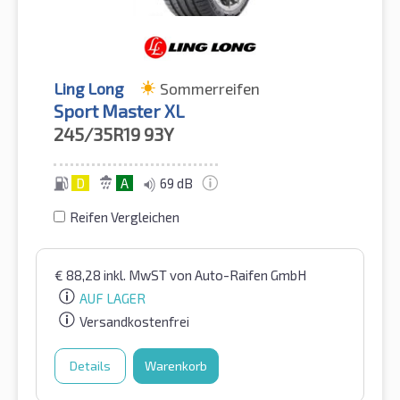
Ling Long
Sommerreifen
Sport Master XL
245/35R19
93Y
D
A
69 dB
Reifen Vergleichen
€
88,28
inkl. MwST
von Auto-Raifen GmbH
AUF LAGER
Versandkostenfrei
Details
Warenkorb