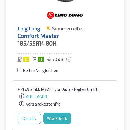
Ling Long
Sommerreifen
Comfort Master
185/55R14
80H
D
B
70 dB
Reifen Vergleichen
€
47,95
inkl. MwST
von Auto-Raifen GmbH
AUF LAGER
Versandkostenfrei
Details
Warenkorb