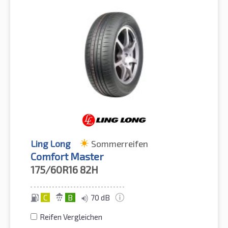
Ling Long
Sommerreifen
Comfort Master
175/60R16
82H
C
B
70 dB
Reifen Vergleichen