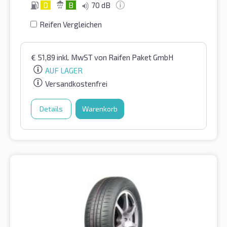
D
B
70 dB
Reifen Vergleichen
€
51,89
inkl. MwST
von Raifen Paket GmbH
AUF LAGER
Versandkostenfrei
Details
Warenkorb