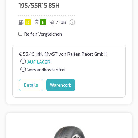
195/55R15
85H
D
B
71 dB
Reifen Vergleichen
€
55,45
inkl. MwST
von Raifen Paket GmbH
AUF LAGER
Versandkostenfrei
Details
Warenkorb