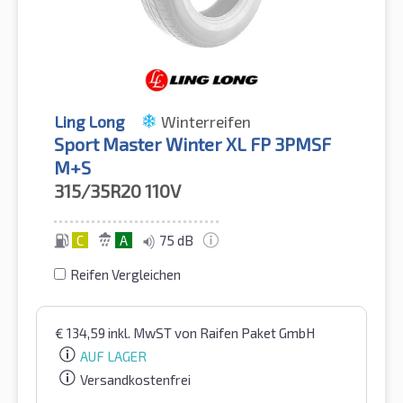
Ling Long
Winterreifen
Sport Master Winter XL FP 3PMSF
M+S
315/35R20
110V
C
A
75 dB
Reifen Vergleichen
€
134,59
inkl. MwST
von Raifen Paket GmbH
AUF LAGER
Versandkostenfrei