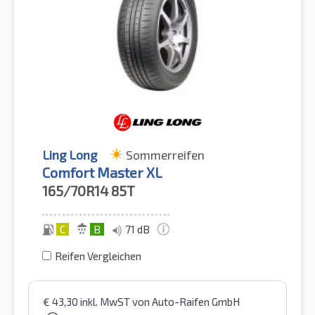
Ling Long
Sommerreifen
Comfort Master XL
165/70R14
85T
C
B
71 dB
Reifen Vergleichen
€
43,30
inkl. MwST
von Auto-Raifen GmbH