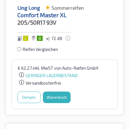
Ling Long
Sommerreifen
Comfort Master XL
205/50R17
93V
C
B
72 dB
Reifen Vergleichen
€
62,27
inkl. MwST
von Auto-Raifen GmbH
GERINGER LAGERBESTAND
Versandkostenfrei
Details
Warenkorb