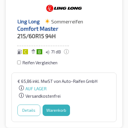
Ling Long
Sommerreifen
Comfort Master
215/60R15
94H
C
B
71 dB
Reifen Vergleichen
€
65,86
inkl. MwST
von Auto-Raifen GmbH
AUF LAGER
Versandkostenfrei
Details
Warenkorb