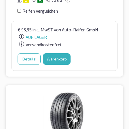
D
A
73 dB
Reifen Vergleichen
€
93,35
inkl. MwST
von Auto-Raifen GmbH
AUF LAGER
Versandkostenfrei
Details
Warenkorb