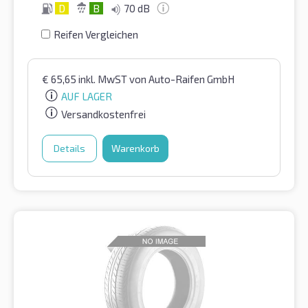
D
B
70 dB
Reifen Vergleichen
€
65,65
inkl. MwST
von Auto-Raifen GmbH
AUF LAGER
Versandkostenfrei
Details
Warenkorb