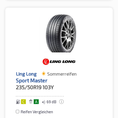
Ling Long
Sommerreifen
Sport Master
235/50R19
103Y
C
A
69 dB
Reifen Vergleichen