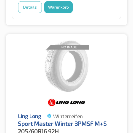
Details
Warenkorb
Ling Long
Winterreifen
Sport Master Winter 3PMSF M+S
205/60R16
92H