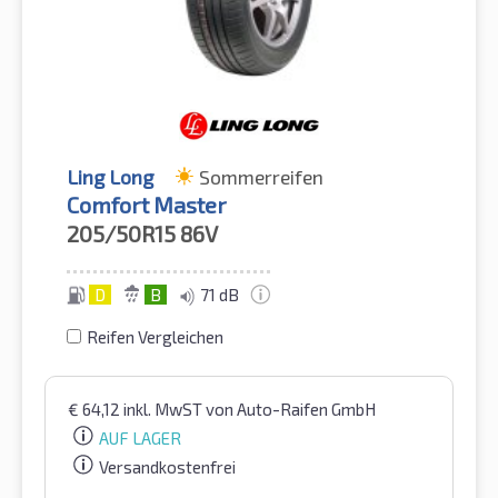
Ling Long
Sommerreifen
Comfort Master
205/50R15
86V
D
B
71 dB
Reifen Vergleichen
€
64,12
inkl. MwST
von Auto-Raifen GmbH
AUF LAGER
Versandkostenfrei