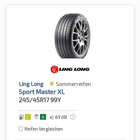
Ling Long
Sommerreifen
Sport Master XL
245/45R17
99Y
C
A
69 dB
Reifen Vergleichen