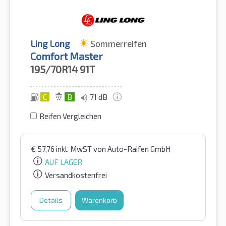
Ling Long
Sommerreifen
Comfort Master
195/70R14
91T
C
B
71 dB
Reifen Vergleichen
€
57,76
inkl. MwST
von Auto-Raifen GmbH
AUF LAGER
Versandkostenfrei
Details
Warenkorb