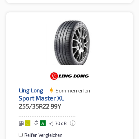
Ling Long
Sommerreifen
Sport Master XL
255/35R22
99Y
C
A
70 dB
Reifen Vergleichen