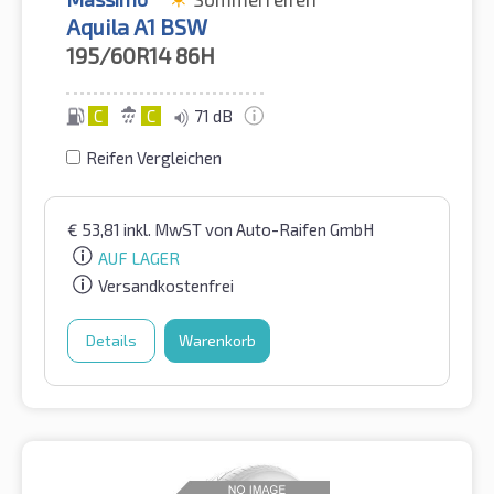
Aquila A1 BSW
195/60R14
86H
C
C
71 dB
Reifen Vergleichen
€
53,81
inkl. MwST
von Auto-Raifen GmbH
AUF LAGER
Versandkostenfrei
Details
Warenkorb