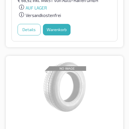
€
68,92
inkl. MwST
von Auto-Raifen GmbH
AUF LAGER
Versandkostenfrei
Details
Warenkorb