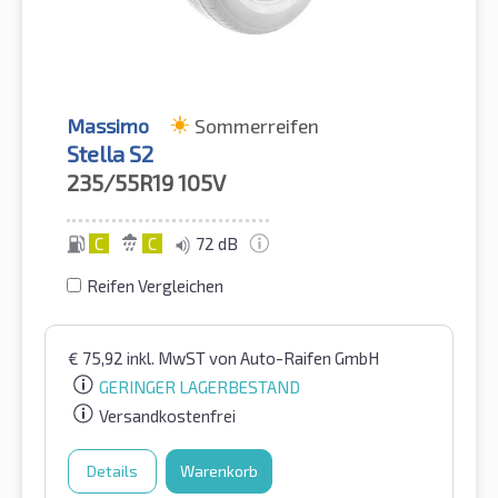
Massimo
Sommerreifen
Stella S2
235/55R19
105V
C
C
72 dB
Reifen Vergleichen
€
75,92
inkl. MwST
von Auto-Raifen GmbH
GERINGER LAGERBESTAND
Versandkostenfrei
Details
Warenkorb