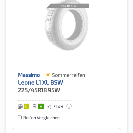
Massimo
Sommerreifen
Leone L1 XL BSW
225/45R18
95W
C
B
71 dB
Reifen Vergleichen