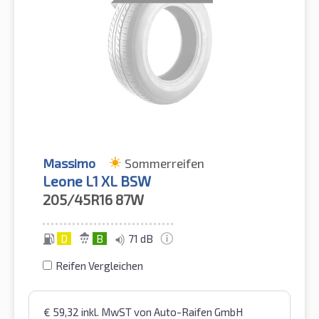
Massimo
Sommerreifen
Leone L1 XL BSW
205/45R16
87W
D
B
71 dB
Reifen Vergleichen
€
59,32
inkl. MwST
von Auto-Raifen GmbH