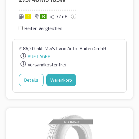
D
B
72 dB
Reifen Vergleichen
€
86,20
inkl. MwST
von Auto-Raifen GmbH
AUF LAGER
Versandkostenfrei
Details
Warenkorb