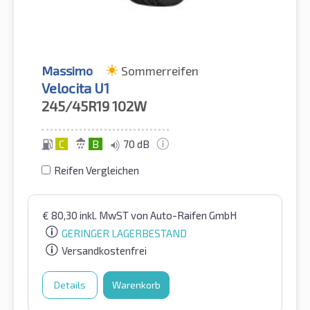
Massimo
Sommerreifen
Velocita U1
245/45R19
102W
C
B
70 dB
Reifen Vergleichen
€
80,30
inkl. MwST
von Auto-Raifen GmbH
GERINGER LAGERBESTAND
Versandkostenfrei
Details
Warenkorb