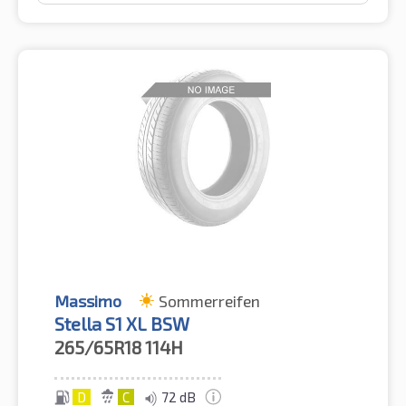
Massimo
Sommerreifen
Stella S1 XL BSW
265/65R18
114H
D
C
72 dB