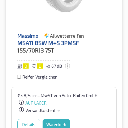
Massimo
Allwetterreifen
MSA11 BSW M+S 3PMSF
155/70R13
75T
D
D
67 dB
Reifen Vergleichen
€
48,74
inkl. MwST
von Auto-Raifen GmbH
AUF LAGER
Versandkostenfrei
Details
Warenkorb