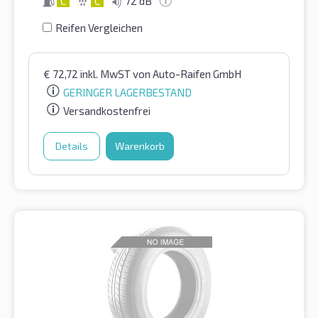
C
C
72 dB
Reifen Vergleichen
€
72,72
inkl. MwST
von Auto-Raifen GmbH
GERINGER LAGERBESTAND
Versandkostenfrei
Details
Warenkorb