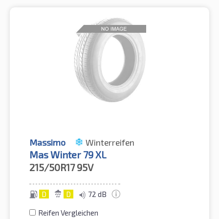
Massimo
Winterreifen
Mas Winter 79 XL
215/50R17
95V
D
D
72 dB
Reifen Vergleichen