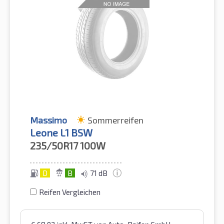
Massimo
Sommerreifen
Leone L1 BSW
235/50R17
100W
D
B
71 dB
Reifen Vergleichen