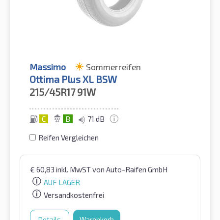
Massimo
Sommerreifen
Ottima Plus XL BSW
215/45R17
91W
C
B
71 dB
Reifen Vergleichen
€
60,83
inkl. MwST
von Auto-Raifen GmbH
AUF LAGER
Versandkostenfrei
Details
Warenkorb