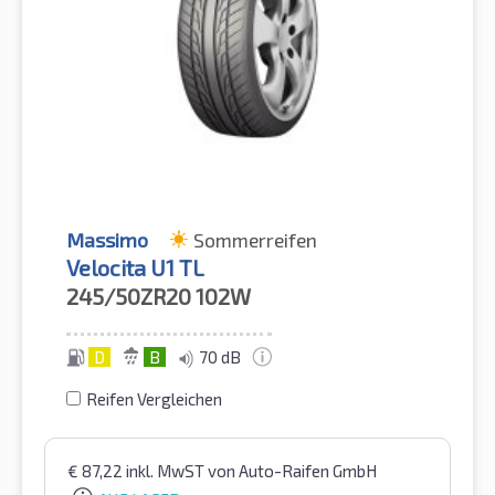
Massimo
Sommerreifen
Velocita U1 TL
245/50ZR20
102W
D
B
70 dB
Reifen Vergleichen
€
87,22
inkl. MwST
von Auto-Raifen GmbH