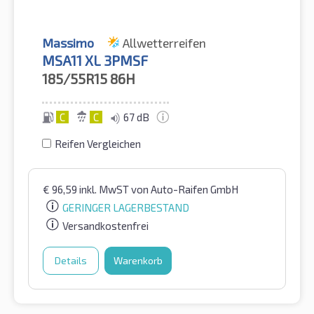
Massimo
Allwetterreifen
MSA11 XL 3PMSF
185/55R15
86H
C
C
67 dB
Reifen Vergleichen
€
96,59
inkl. MwST
von Auto-Raifen GmbH
GERINGER LAGERBESTAND
Versandkostenfrei
Details
Warenkorb