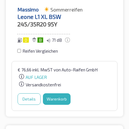
Massimo
Sommerreifen
Leone L1 XL BSW
245/35R20
95Y
D
B
71 dB
Reifen Vergleichen
€
76,66
inkl. MwST
von Auto-Raifen GmbH
AUF LAGER
Versandkostenfrei
Details
Warenkorb