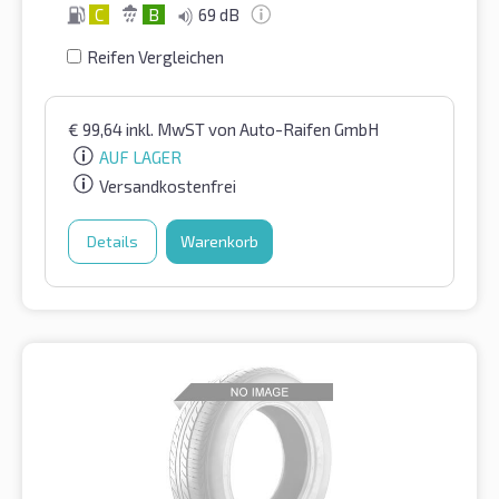
C
B
69 dB
Reifen Vergleichen
€
99,64
inkl. MwST
von Auto-Raifen GmbH
AUF LAGER
Versandkostenfrei
Details
Warenkorb