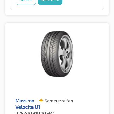
Massimo
Sommerreifen
Velocita U1
275/40R19
105W