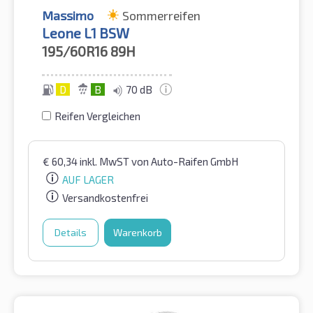
Massimo
Sommerreifen
Leone L1 BSW
195/60R16
89H
D
B
70 dB
Reifen Vergleichen
€
60,34
inkl. MwST
von Auto-Raifen GmbH
AUF LAGER
Versandkostenfrei
Details
Warenkorb