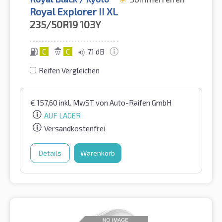
Royal Explorer II XL
235/50R19
103Y
C
C
71 dB
Reifen Vergleichen
€
157,60
inkl. MwST
von Auto-Raifen GmbH
AUF LAGER
Versandkostenfrei
Details
Warenkorb