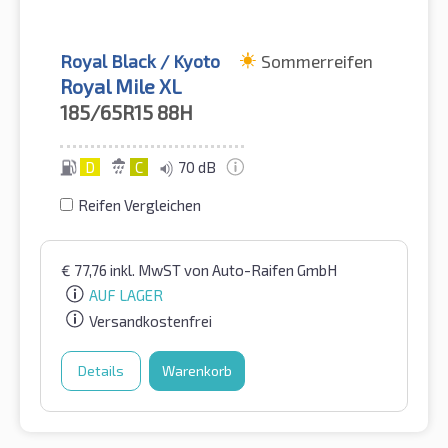
Royal Black / Kyoto
Sommerreifen
Royal Mile XL
185/65R15
88H
D
C
70 dB
Reifen Vergleichen
€
77,76
inkl. MwST
von Auto-Raifen GmbH
AUF LAGER
Versandkostenfrei
Details
Warenkorb