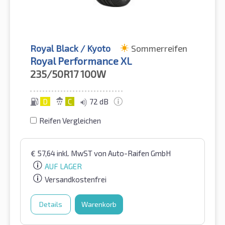
Royal Black / Kyoto
Sommerreifen
Royal Performance XL
235/50R17
100W
D
C
72 dB
Reifen Vergleichen
€
57,64
inkl. MwST
von Auto-Raifen GmbH
AUF LAGER
Versandkostenfrei
Details
Warenkorb