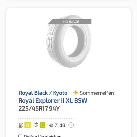
Royal Black / Kyoto
Sommerreifen
Royal Explorer II XL BSW
225/45R17
94Y
D
C
71 dB
Reifen Vergleichen