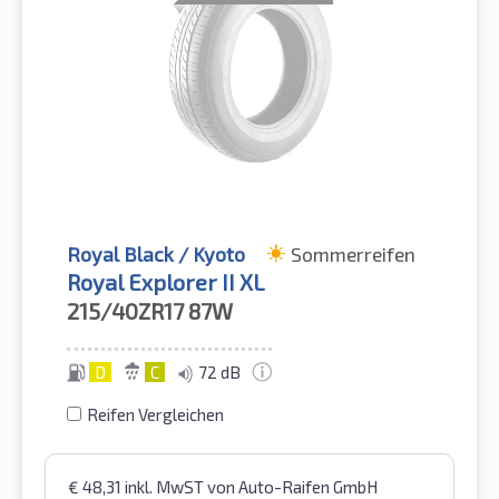
Royal Black / Kyoto
Sommerreifen
Royal Explorer II XL
215/40ZR17
87W
D
C
72 dB
Reifen Vergleichen
€
48,31
inkl. MwST
von Auto-Raifen GmbH