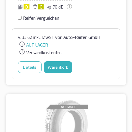
D
C
70 dB
Reifen Vergleichen
€
33,62
inkl. MwST
von Auto-Raifen GmbH
AUF LAGER
Versandkostenfrei
Details
Warenkorb