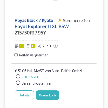
Royal Black / Kyoto
Sommerreifen
Royal Explorer II XL BSW
215/50R17
95Y
C
C
71 dB
Reifen Vergleichen
€
51,06
inkl. MwST
von Auto-Raifen GmbH
AUF LAGER
Versandkostenfrei
Details
Warenkorb