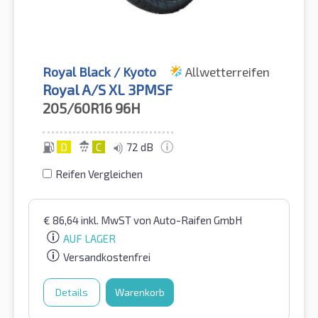
Royal Black / Kyoto
Allwetterreifen
Royal A/S XL 3PMSF
205/60R16
96H
D
C
72 dB
Reifen Vergleichen
€
86,64
inkl. MwST
von Auto-Raifen GmbH
AUF LAGER
Versandkostenfrei
Details
Warenkorb