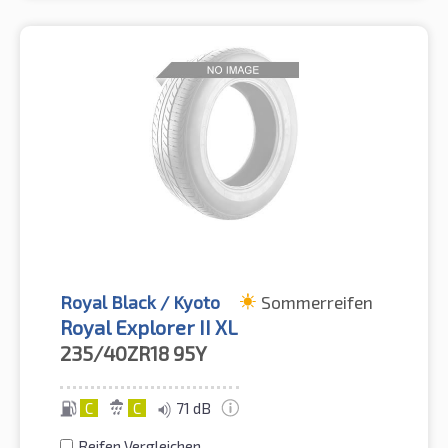
Royal Black / Kyoto
Sommerreifen
Royal Explorer II XL
235/40ZR18
95Y
C
C
71 dB
Reifen Vergleichen