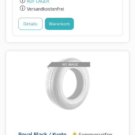
AUF LAGER
Versandkostenfrei
Details
Warenkorb
Royal Black / Kyoto
Sommerreifen