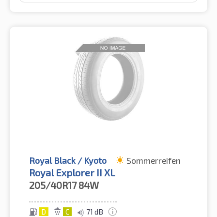
Royal Black / Kyoto
Sommerreifen
Royal Explorer II XL
205/40R17
84W
D
C
71 dB