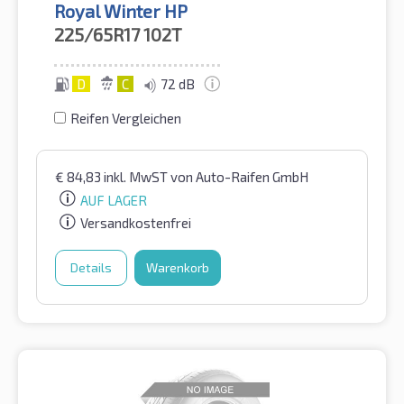
Royal Winter HP
225/65R17
102T
D
C
72 dB
Reifen Vergleichen
€
84,83
inkl. MwST
von Auto-Raifen GmbH
AUF LAGER
Versandkostenfrei
Details
Warenkorb