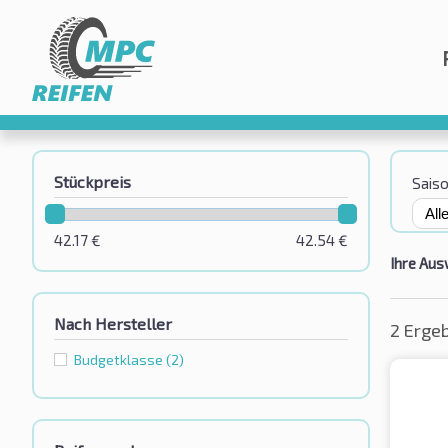
Stückpreis
Sais
42.17
€
42.54
€
Ihre Aus
Nach Hersteller
2 Erge
Budgetklassе
(2)