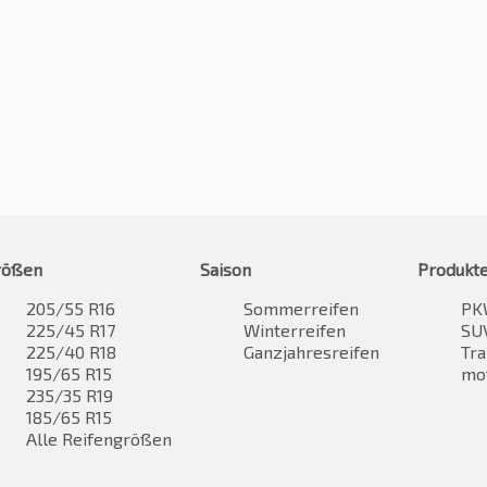
rößen
Saison
Produkt
205/55 R16
Sommerreifen
PK
225/45 R17
Winterreifen
SUV
225/40 R18
Ganzjahresreifen
Tra
195/65 R15
mo
235/35 R19
185/65 R15
Alle Reifengrößen