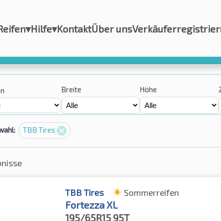
Reifen
▾
Hilfe
▾
Kontakt
Über uns
Verkäuferregistrie
Breite
Höhe
on
wahl:
TBB Tires
bnisse
TBB Tires
Sommerreifen
Fortezza XL
195/65R15
95T