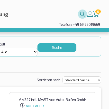
0
rung
Telefon: +49 69 95019669
Zoll
Suche
Sortieren nach
€
42,17
inkl. MwST
von Auto-Raifen GmbH
AUF LAGER