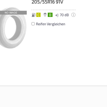
205/55R16
91V
C
B
70 dB
Reifen Vergleichen