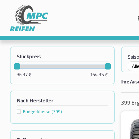
Stückpreis
Sais
36.37
€
164.35
€
Ihre Aus
Nach Hersteller
399 Er
Budgetklassе
(399)