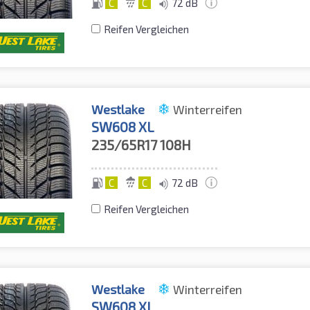
C
C
72 dB
Reifen Vergleichen
Westlake
Winterreifen
SW608 XL
235/65R17
108H
C
C
72 dB
Reifen Vergleichen
Westlake
Winterreifen
SW608 XL