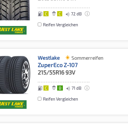
C
C
72 dB
Reifen Vergleichen
Westlake
Sommerreifen
ZuperEco Z-107
215/55R16
93V
C
B
71 dB
Reifen Vergleichen