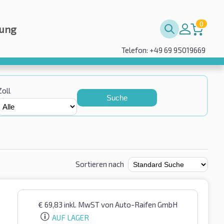
0
rung
Telefon: +49 69 95019669
Zoll
Suche
Sortieren nach
€
69,83
inkl. MwST
von Auto-Raifen GmbH
AUF LAGER