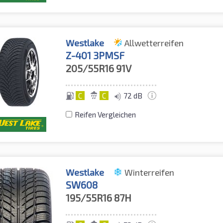
Westlake
Allwetterreifen
Z-401 3PMSF
205/55R16
91V
C
C
72 dB
Reifen Vergleichen
Westlake
Winterreifen
SW608
195/55R16
87H