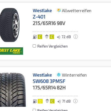
Westlake
Allwetterreifen
Z-401
215/65R16
98V
C
C
72 dB
Reifen Vergleichen
Westlake
Winterreifen
SW608 3PMSF
175/65R14
82H
D
C
71 dB
Reifen Vergleichen