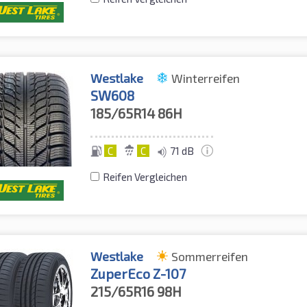
Westlake
Winterreifen
SW608
185/65R14
86H
C
C
71 dB
Reifen Vergleichen
Westlake
Sommerreifen
ZuperEco Z-107
215/65R16
98H