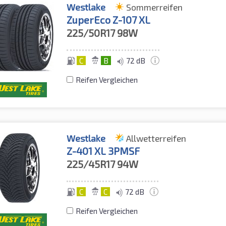
Westlake
Sommerreifen
ZuperEco Z-107 XL
225/50R17
98W
C
B
72 dB
Reifen Vergleichen
Westlake
Allwetterreifen
Z-401 XL 3PMSF
225/45R17
94W
C
C
72 dB
Reifen Vergleichen