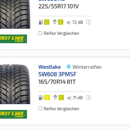
225/55R17
101V
C
C
72 dB
Reifen Vergleichen
Westlake
Winterreifen
SW608 3PMSF
165/70R14
81T
D
C
71 dB
Reifen Vergleichen