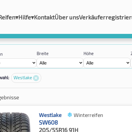
Reifen
▾
Hilfe
▾
Kontakt
Über uns
Verkäuferregistrie
Breite
Höhe
on
wahl:
Westlake
gebnisse
Westlake
Winterreifen
SW608
205/55R16
91H