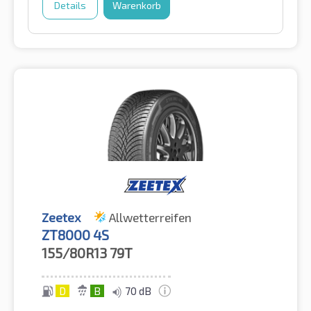
Details
Warenkorb
Zeetex
Allwetterreifen
ZT8000 4S
155/80R13
79T
D
B
70 dB