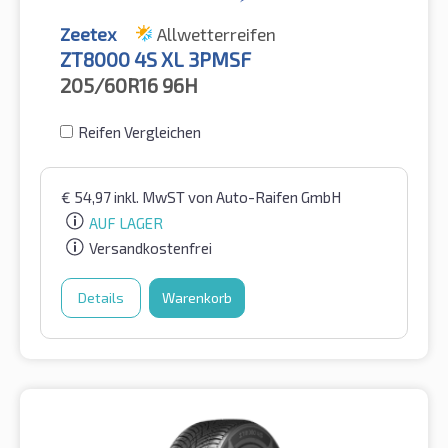
Zeetex
Allwetterreifen
ZT8000 4S XL 3PMSF
205/60R16
96H
Reifen Vergleichen
€
54,97
inkl. MwST
von Auto-Raifen GmbH
AUF LAGER
Versandkostenfrei
Details
Warenkorb