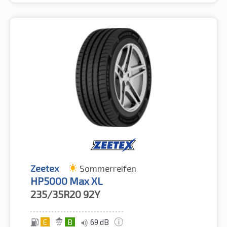
Zeetex
Sommerreifen
HP5000 Max XL
235/35R20
92Y
E
B
69 dB