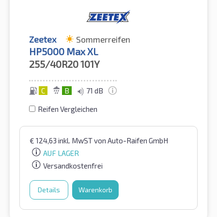
Zeetex
Sommerreifen
HP5000 Max XL
255/40R20
101Y
C
B
71 dB
Reifen Vergleichen
€
124,63
inkl. MwST
von Auto-Raifen GmbH
AUF LAGER
Versandkostenfrei
Details
Warenkorb