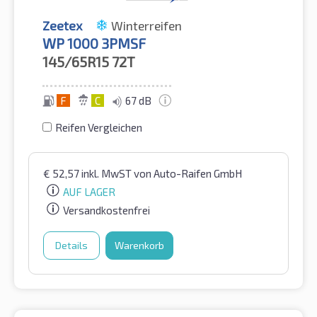
Zeetex
Winterreifen
WP 1000 3PMSF
145/65R15
72T
F
C
67 dB
Reifen Vergleichen
€
52,57
inkl. MwST
von Auto-Raifen GmbH
AUF LAGER
Versandkostenfrei
Details
Warenkorb