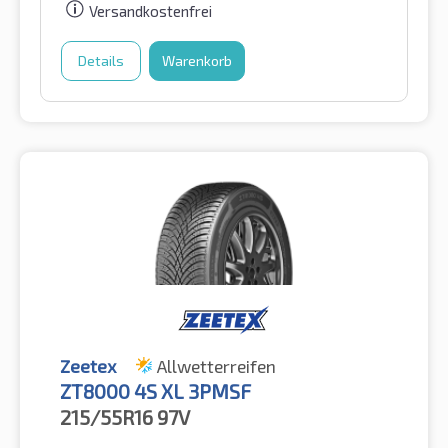
Versandkostenfrei
Details
Warenkorb
Zeetex
Allwetterreifen
ZT8000 4S XL 3PMSF
215/55R16
97V