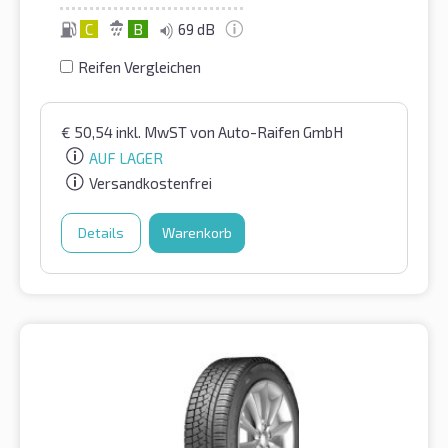
C
B
69 dB
Reifen Vergleichen
€
50,54
inkl. MwST
von Auto-Raifen GmbH
AUF LAGER
Versandkostenfrei
Details
Warenkorb