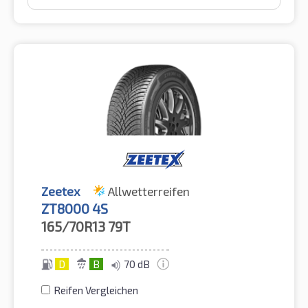
Zeetex
Allwetterreifen
ZT8000 4S
165/70R13
79T
D
B
70 dB
Reifen Vergleichen