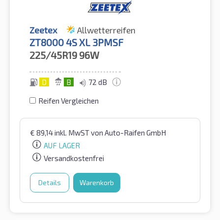
Zeetex
Allwetterreifen
ZT8000 4S XL 3PMSF
225/45R19
96W
D
B
72 dB
Reifen Vergleichen
€
89,14
inkl. MwST
von Auto-Raifen GmbH
AUF LAGER
Versandkostenfrei
Details
Warenkorb