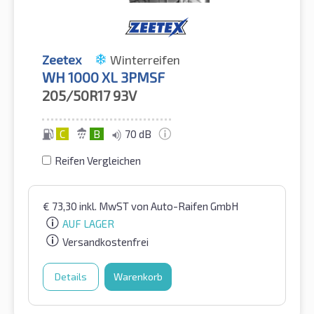
Zeetex
Winterreifen
WH 1000 XL 3PMSF
205/50R17
93V
C
B
70 dB
Reifen Vergleichen
€
73,30
inkl. MwST
von Auto-Raifen GmbH
AUF LAGER
Versandkostenfrei
Details
Warenkorb