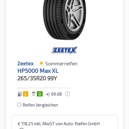
Zeetex
Sommerreifen
HP5000 Max XL
265/35R20
99Y
E
B
69 dB
Reifen Vergleichen
€
118,25
inkl. MwST
von Auto-Raifen GmbH