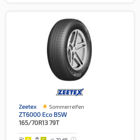
Zeetex
Sommerreifen
ZT6000 Eco BSW
165/70R13
79T
D
C
70 dB