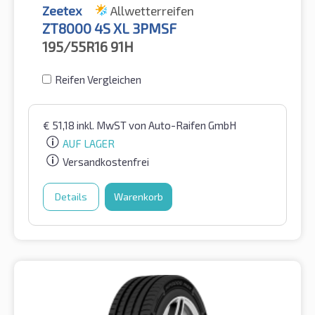
Zeetex
Allwetterreifen
ZT8000 4S XL 3PMSF
195/55R16
91H
Reifen Vergleichen
€
51,18
inkl. MwST
von Auto-Raifen GmbH
AUF LAGER
Versandkostenfrei
Details
Warenkorb