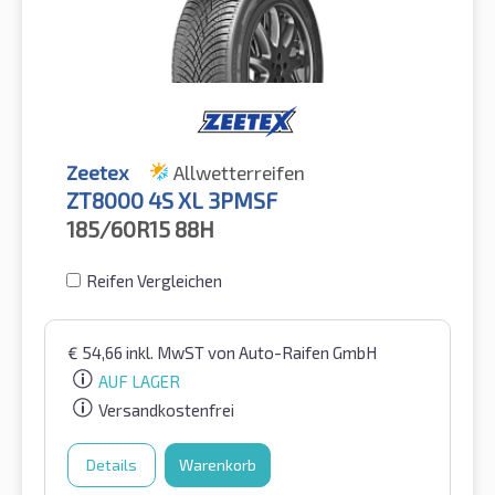
Zeetex
Allwetterreifen
ZT8000 4S XL 3PMSF
185/60R15
88H
Reifen Vergleichen
€
54,66
inkl. MwST
von Auto-Raifen GmbH
AUF LAGER
Versandkostenfrei
Details
Warenkorb