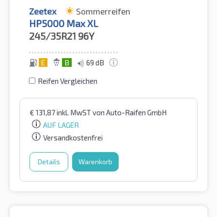
Zeetex
Sommerreifen
HP5000 Max XL
245/35R21
96Y
E
B
69 dB
Reifen Vergleichen
€
131,87
inkl. MwST
von Auto-Raifen GmbH
AUF LAGER
Versandkostenfrei
Details
Warenkorb