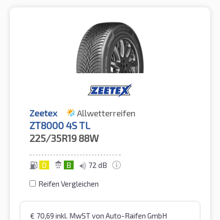
Zeetex
Allwetterreifen
ZT8000 4S TL
225/35R19
88W
D
B
72 dB
Reifen Vergleichen
€
70,69
inkl. MwST
von Auto-Raifen GmbH