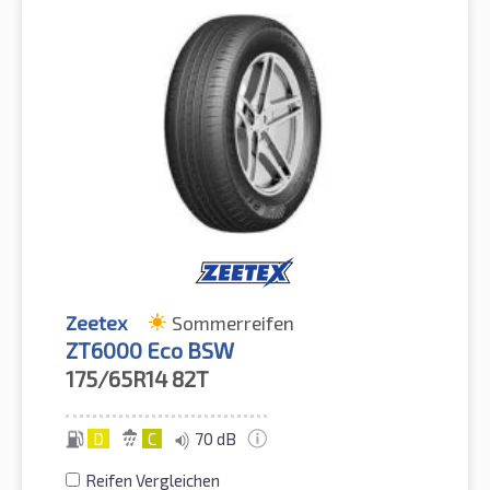
Zeetex
Sommerreifen
ZT6000 Eco BSW
175/65R14
82T
D
C
70 dB
Reifen Vergleichen