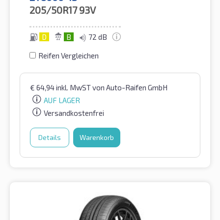
205/50R17
93V
D
B
72 dB
Reifen Vergleichen
€
64,94
inkl. MwST
von Auto-Raifen GmbH
AUF LAGER
Versandkostenfrei
Details
Warenkorb