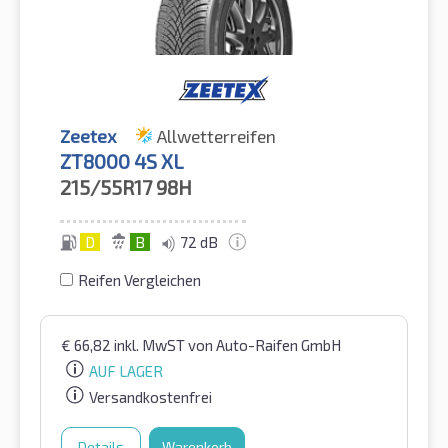
Zeetex
Allwetterreifen
ZT8000 4S XL
215/55R17
98H
D
B
72 dB
Reifen Vergleichen
€
66,82
inkl. MwST
von Auto-Raifen GmbH
AUF LAGER
Versandkostenfrei
Details
Warenkorb