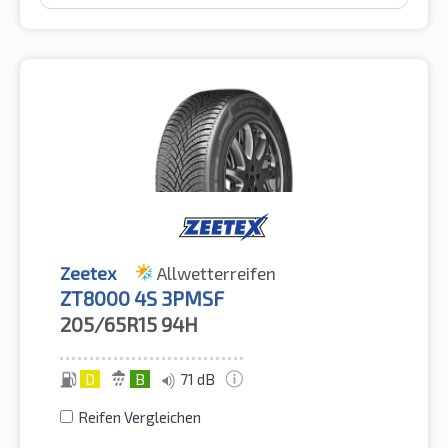
Zeetex
Allwetterreifen
ZT8000 4S 3PMSF
205/65R15
94H
D
B
71 dB
Reifen Vergleichen