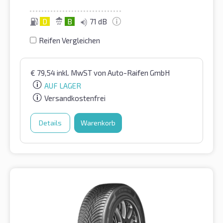
D
B
71 dB
Reifen Vergleichen
€
79,54
inkl. MwST
von Auto-Raifen GmbH
AUF LAGER
Versandkostenfrei
Details
Warenkorb