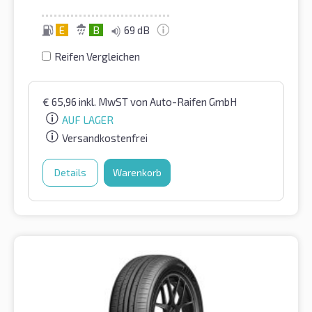
E
B
69 dB
Reifen Vergleichen
€
65,96
inkl. MwST
von Auto-Raifen GmbH
AUF LAGER
Versandkostenfrei
Details
Warenkorb