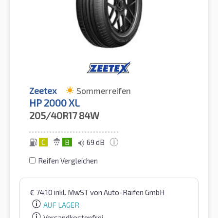
Zeetex
Sommerreifen
HP 2000 XL
205/40R17
84W
C
B
69 dB
Reifen Vergleichen
€
74,10
inkl. MwST
von Auto-Raifen GmbH
AUF LAGER
Versandkostenfrei