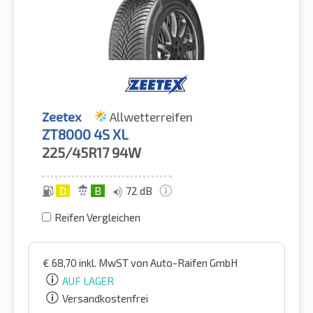
Zeetex
Allwetterreifen
ZT8000 4S XL
225/45R17
94W
D
B
72 dB
Reifen Vergleichen
€
68,70
inkl. MwST
von Auto-Raifen GmbH
AUF LAGER
Versandkostenfrei