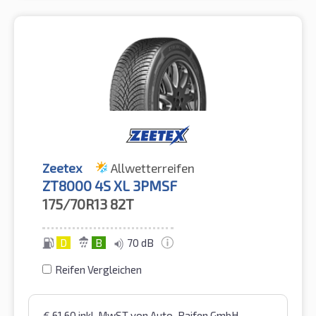
Zeetex
Allwetterreifen
ZT8000 4S XL 3PMSF
175/70R13
82T
D
B
70 dB
Reifen Vergleichen
€
61,60
inkl. MwST
von Auto-Raifen GmbH