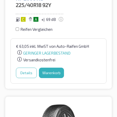
225/40R18
92Y
C
A
69 dB
Reifen Vergleichen
€
63,05
inkl. MwST
von Auto-Raifen GmbH
GERINGER LAGERBESTAND
Versandkostenfrei
Details
Warenkorb