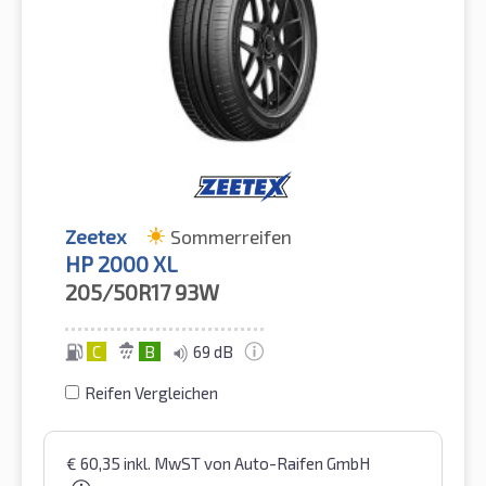
Zeetex
Sommerreifen
HP 2000 XL
205/50R17
93W
C
B
69 dB
Reifen Vergleichen
€
60,35
inkl. MwST
von Auto-Raifen GmbH