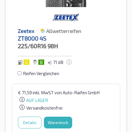
Zeetex
Allwetterreifen
ZT8000 4S
225/60R16
98H
D
B
71 dB
Reifen Vergleichen
€
71,59
inkl. MwST
von Auto-Raifen GmbH
AUF LAGER
Versandkostenfrei
Details
Warenkorb