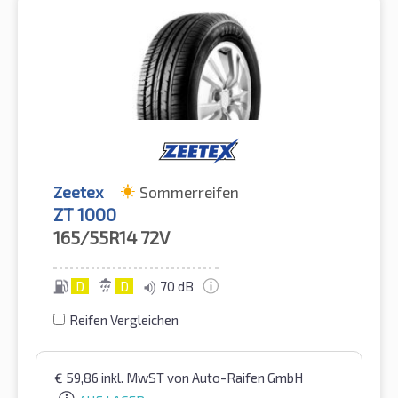
Zeetex
Sommerreifen
ZT 1000
165/55R14
72V
D
D
70 dB
Reifen Vergleichen
€
59,86
inkl. MwST
von Auto-Raifen GmbH