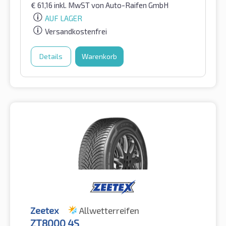
€
61,16
inkl. MwST
von Auto-Raifen GmbH
AUF LAGER
Versandkostenfrei
Details
Warenkorb
Zeetex
Allwetterreifen
ZT8000 4S