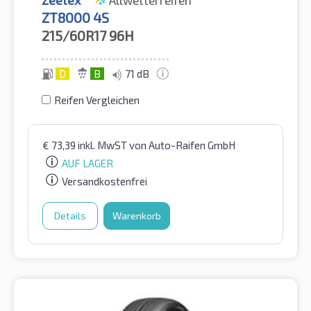
ZT8000 4S
215/60R17
96H
D
B
71 dB
Reifen Vergleichen
€
73,39
inkl. MwST
von Auto-Raifen GmbH
AUF LAGER
Versandkostenfrei
Details
Warenkorb