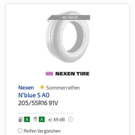
Nexen
Sommerreifen
N'blue S AO
205/55R16
91V
A
A
69 dB
Reifen Vergleichen