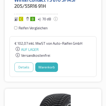
205/55R16
91H
C
B
70 dB
Reifen Vergleichen
€
102,07
inkl. MwST
von Auto-Raifen GmbH
AUF LAGER
Versandkostenfrei
Details
Warenkorb