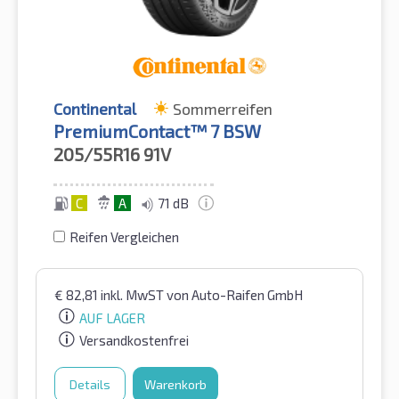
Continental
Sommerreifen
PremiumContact™ 7 BSW
205/55R16
91V
C
A
71 dB
Reifen Vergleichen
€
82,81
inkl. MwST
von Auto-Raifen GmbH
AUF LAGER
Versandkostenfrei
Details
Warenkorb