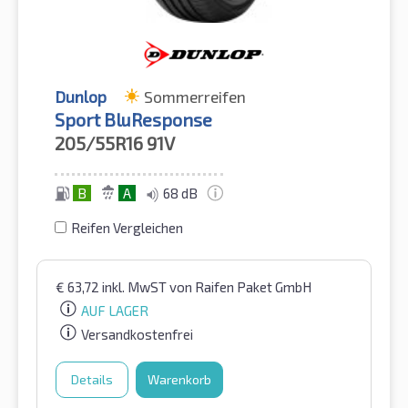
Dunlop
Sommerreifen
Sport BluResponse
205/55R16
91V
B
A
68 dB
Reifen Vergleichen
€
63,72
inkl. MwST
von Raifen Paket GmbH
AUF LAGER
Versandkostenfrei
Details
Warenkorb