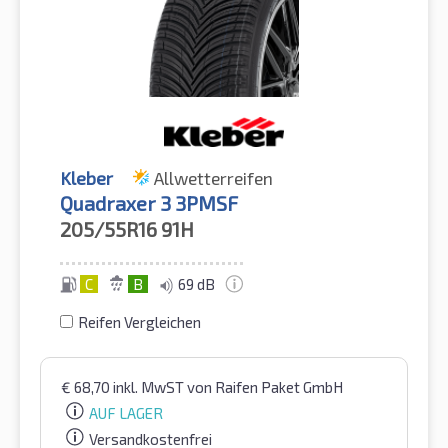
Kleber
Allwetterreifen
Quadraxer 3 3PMSF
205/55R16
91H
C
B
69 dB
Reifen Vergleichen
€
68,70
inkl. MwST
von Raifen Paket GmbH
AUF LAGER
Versandkostenfrei