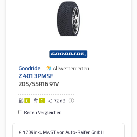
Goodride
Allwetterreifen
Z 401 3PMSF
205/55R16
91V
C
C
72 dB
Reifen Vergleichen
€
47,39
inkl. MwST
von Auto-Raifen GmbH