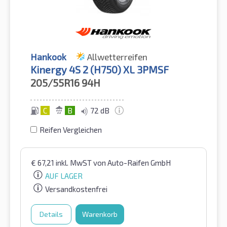
Hankook
Allwetterreifen
Kinergy 4S 2 (H750) XL 3PMSF
205/55R16
94H
C
B
72 dB
Reifen Vergleichen
€
67,21
inkl. MwST
von Auto-Raifen GmbH
AUF LAGER
Versandkostenfrei
Details
Warenkorb