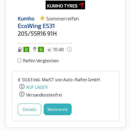
Kumho
Sommerreifen
EcoWing ES31
205/55R16
91H
B
B
70 dB
Reifen Vergleichen
€
50,63
inkl. MwST
von Auto-Raifen GmbH
AUF LAGER
Versandkostenfrei
Details
Warenkorb