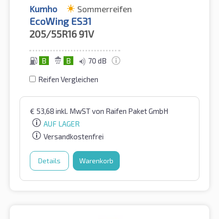
Kumho
Sommerreifen
EcoWing ES31
205/55R16
91V
B
B
70 dB
Reifen Vergleichen
€
53,68
inkl. MwST
von Raifen Paket GmbH
AUF LAGER
Versandkostenfrei
Details
Warenkorb