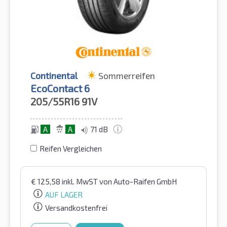
Continental
Sommerreifen
EcoContact 6
205/55R16
91V
A
A
71 dB
Reifen Vergleichen
€
125,58
inkl. MwST
von Auto-Raifen GmbH
AUF LAGER
Versandkostenfrei