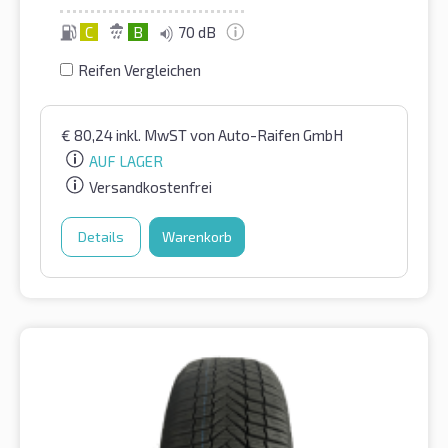
C
B
70 dB
Reifen Vergleichen
€
80,24
inkl. MwST
von Auto-Raifen GmbH
AUF LAGER
Versandkostenfrei
Details
Warenkorb