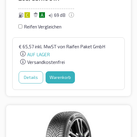
C
A
69 dB
Reifen Vergleichen
€
65,57
inkl. MwST
von Raifen Paket GmbH
AUF LAGER
Versandkostenfrei
Details
Warenkorb