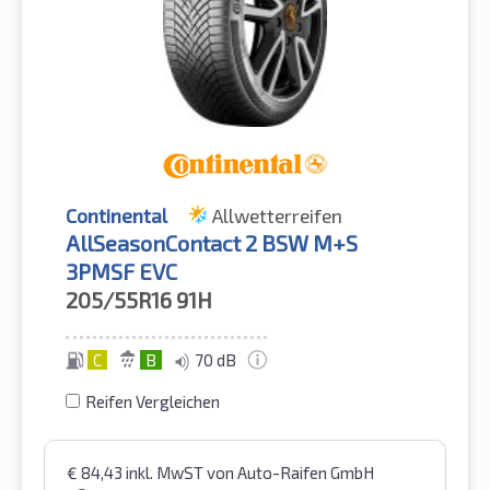
Continental
Allwetterreifen
AllSeasonContact 2 BSW M+S
3PMSF EVC
205/55R16
91H
C
B
70 dB
Reifen Vergleichen
€
84,43
inkl. MwST
von Auto-Raifen GmbH