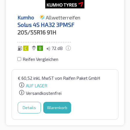
Kumho
Allwetterreifen
Solus 4S HA32 3PMSF
205/55R16
91H
C
B
72 dB
Reifen Vergleichen
€
60,52
inkl. MwST
von Raifen Paket GmbH
AUF LAGER
Versandkostenfrei
Details
Warenkorb