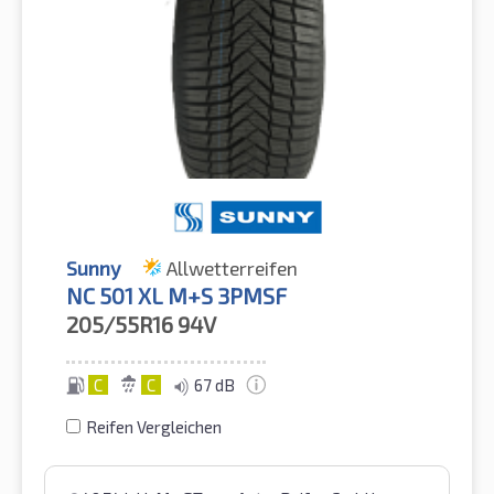
Sunny
Allwetterreifen
NC 501 XL M+S 3PMSF
205/55R16
94V
C
C
67 dB
Reifen Vergleichen