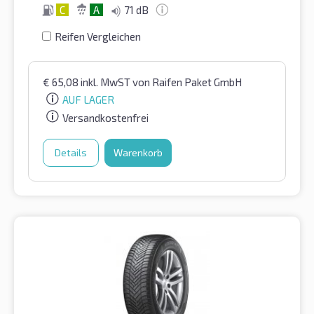
C
A
71 dB
Reifen Vergleichen
€
65,08
inkl. MwST
von Raifen Paket GmbH
AUF LAGER
Versandkostenfrei
Details
Warenkorb