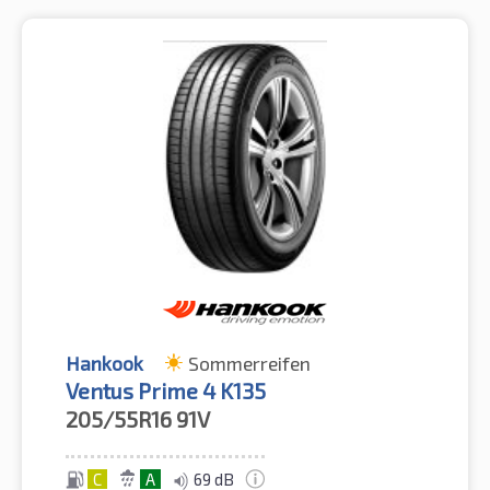
Hankook
Sommerreifen
Ventus Prime 4 K135
205/55R16
91V
C
A
69 dB