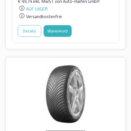
€
49,74
inkl. MwST
von Auto-Raifen GmbH
AUF LAGER
Versandkostenfrei
Details
Warenkorb