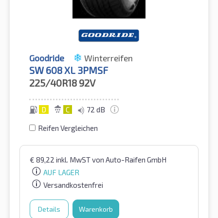
Goodride
Winterreifen
SW 608 XL 3PMSF
225/40R18
92V
D
C
72 dB
Reifen Vergleichen
€
89,22
inkl. MwST
von Auto-Raifen GmbH
AUF LAGER
Versandkostenfrei
Details
Warenkorb