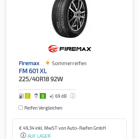
Firemax
Sommerreifen
FM 601 XL
225/40R18
92W
C
B
69 dB
Reifen Vergleichen
€
49,34
inkl. MwST
von Auto-Raifen GmbH
AUF LAGER