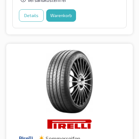
Versandkostenfrei
Details
Warenkorb
Pirelli
Sommerreifen