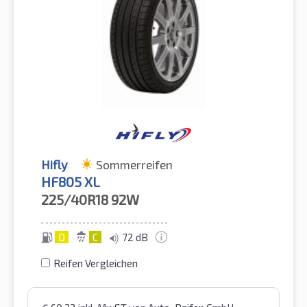
Hifly
Sommerreifen
HF805 XL
225/40R18
92W
D
C
72 dB
Reifen Vergleichen