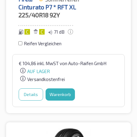
Cinturato P7 * RFT XL
225/40R18
92Y
C
C
71 dB
Reifen Vergleichen
€
104,86
inkl. MwST
von Auto-Raifen GmbH
AUF LAGER
Versandkostenfrei
Details
Warenkorb