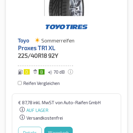
Toyo
Sommerreifen
Proxes TR1 XL
225/40R18
92Y
D
B
70 dB
Reifen Vergleichen
€
87,78
inkl. MwST
von Auto-Raifen GmbH
AUF LAGER
Versandkostenfrei
Details
Warenkorb