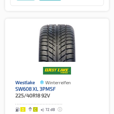
Westlake
Winterreifen
SW608 XL 3PMSF
225/40R18
92V
D
C
72 dB