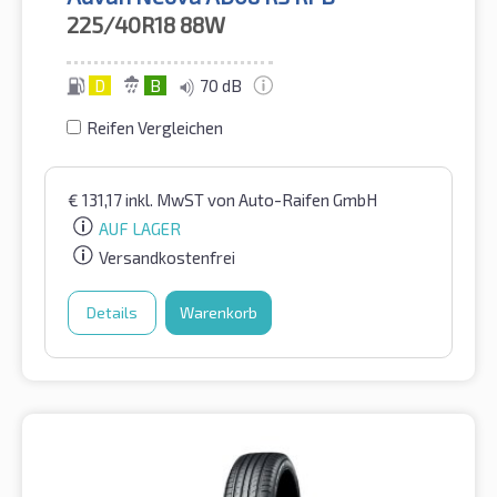
225/40R18
88W
D
B
70 dB
Reifen Vergleichen
€
131,17
inkl. MwST
von Auto-Raifen GmbH
AUF LAGER
Versandkostenfrei
Details
Warenkorb