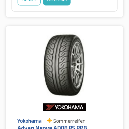
Yokohama
Sommerreifen
Advan Neova AD08 RS RPB