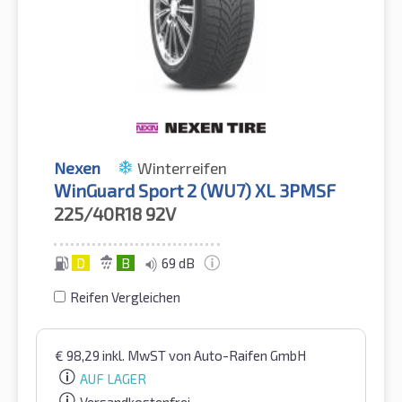
Nexen
Winterreifen
WinGuard Sport 2 (WU7) XL 3PMSF
225/40R18
92V
D
B
69 dB
Reifen Vergleichen
€
98,29
inkl. MwST
von Auto-Raifen GmbH
AUF LAGER