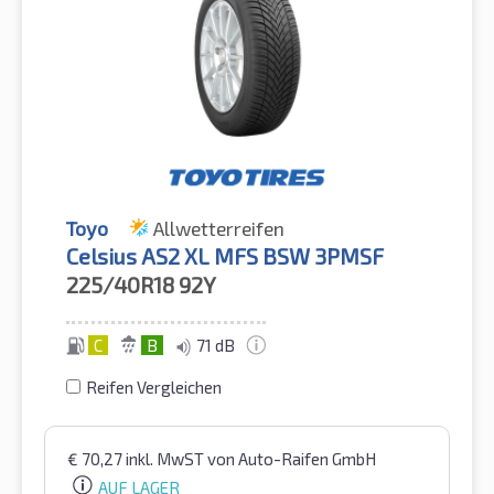
Toyo
Allwetterreifen
Celsius AS2 XL MFS BSW 3PMSF
225/40R18
92Y
C
B
71 dB
Reifen Vergleichen
€
70,27
inkl. MwST
von Auto-Raifen GmbH
AUF LAGER