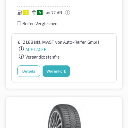
D
A
72 dB
Reifen Vergleichen
€
121,88
inkl. MwST
von Auto-Raifen GmbH
AUF LAGER
Versandkostenfrei
Details
Warenkorb