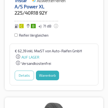
Tristar
Allwetterreifen
A/S Power XL
225/40R18
92Y
C
B
71 dB
Reifen Vergleichen
€
62,39
inkl. MwST
von Auto-Raifen GmbH
AUF LAGER
Versandkostenfrei
Details
Warenkorb