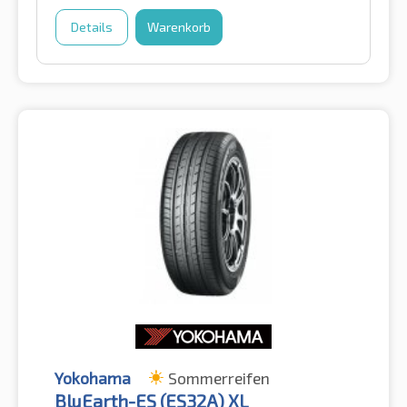
Details
Warenkorb
Yokohama
Sommerreifen
BluEarth-ES (ES32A) XL