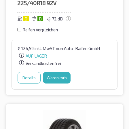
225/40R18
92V
D
B
72 dB
Reifen Vergleichen
€
126,59
inkl. MwST
von Auto-Raifen GmbH
AUF LAGER
Versandkostenfrei
Details
Warenkorb