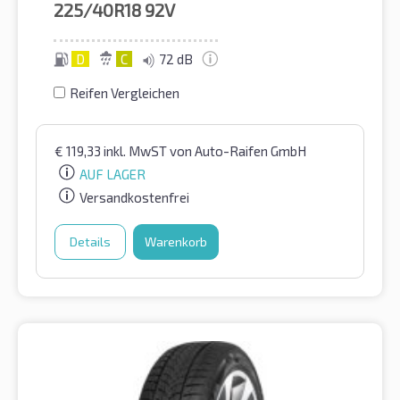
225/40R18
92V
D
C
72 dB
Reifen Vergleichen
€
119,33
inkl. MwST
von Auto-Raifen GmbH
AUF LAGER
Versandkostenfrei
Details
Warenkorb