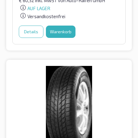
€
60,32
inkl. MwST
von Auto-Raifen GmbH
AUF LAGER
Versandkostenfrei
Details
Warenkorb