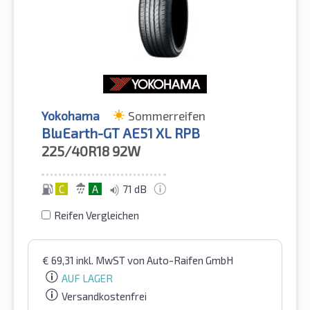
Yokohama
Sommerreifen
BluEarth-GT AE51 XL RPB
225/40R18
92W
C
A
71 dB
Reifen Vergleichen
€
69,31
inkl. MwST
von Auto-Raifen GmbH
AUF LAGER
Versandkostenfrei