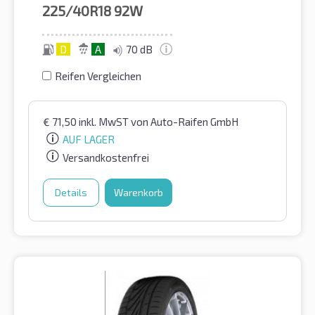
225/40R18
92W
D
A
70 dB
Reifen Vergleichen
€
71,50
inkl. MwST
von Auto-Raifen GmbH
AUF LAGER
Versandkostenfrei
Details
Warenkorb