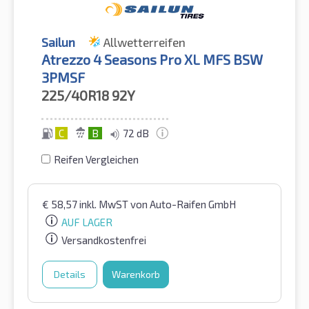
Sailun
Allwetterreifen
Atrezzo 4 Seasons Pro XL MFS BSW
3PMSF
225/40R18
92Y
C
B
72 dB
Reifen Vergleichen
€
58,57
inkl. MwST
von Auto-Raifen GmbH
AUF LAGER
Versandkostenfrei
Details
Warenkorb