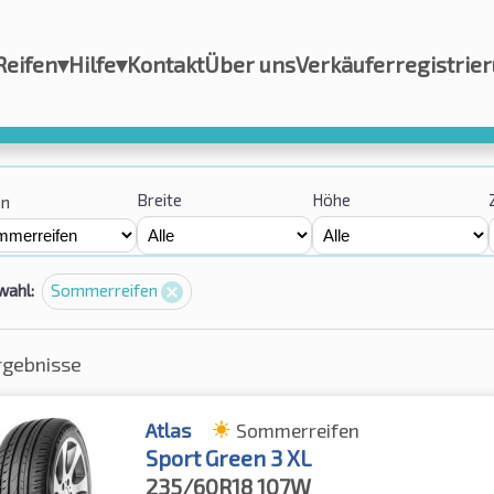
Reifen
▾
Hilfe
▾
Kontakt
Über uns
Verkäuferregistrie
Breite
Höhe
on
wahl:
Sommerreifen
rgebnisse
Atlas
Sommerreifen
Sport Green 3 XL
235/60R18
107W