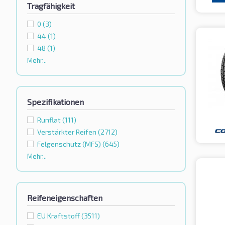
Tragfähigkeit
0
(3)
44
(1)
48
(1)
Mehr...
Spezifikationen
Runflat
(111)
Verstärkter Reifen
(2712)
Felgenschutz (MFS)
(645)
Mehr...
Reifeneigenschaften
EU Kraftstoff
(3511)