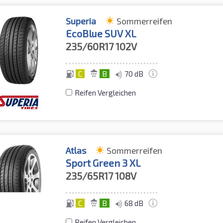
Superia
Sommerreifen
EcoBlue SUV XL
235/60R17
102V
C
B
70 dB
Reifen Vergleichen
Atlas
Sommerreifen
Sport Green 3 XL
235/65R17
108V
C
B
68 dB
Reifen Vergleichen