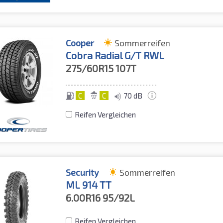
Cooper
Sommerreifen
Cobra Radial G/T RWL
275/60R15
107T
C
C
70 dB
Reifen Vergleichen
Security
Sommerreifen
ML 914 TT
6.00R16
95/92L
Reifen Vergleichen