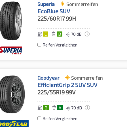
Superia
Sommerreifen
EcoBlue SUV
225/60R17
99H
C
B
70 dB
Reifen Vergleichen
Goodyear
Sommerreifen
EfficientGrip 2 SUV SUV
225/55R19
99V
B
A
70 dB
Reifen Vergleichen