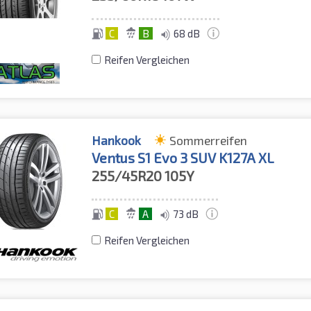
C
B
68 dB
Reifen Vergleichen
Hankook
Sommerreifen
Ventus S1 Evo 3 SUV K127A XL
255/45R20
105Y
C
A
73 dB
Reifen Vergleichen