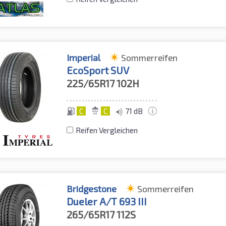
Imperial
Sommerreifen
EcoSport SUV
225/65R17
102H
C
C
71 dB
Reifen Vergleichen
Bridgestone
Sommerreifen
Dueler A/T 693 III
265/65R17
112S