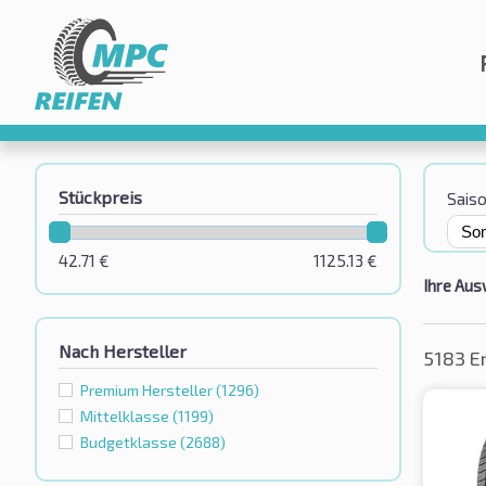
Stückpreis
Sais
42.71
€
1125.13
€
Ihre Aus
Nach Hersteller
5183 E
Premium Hersteller
(1296)
Mittelklasse
(1199)
Budgetklassе
(2688)