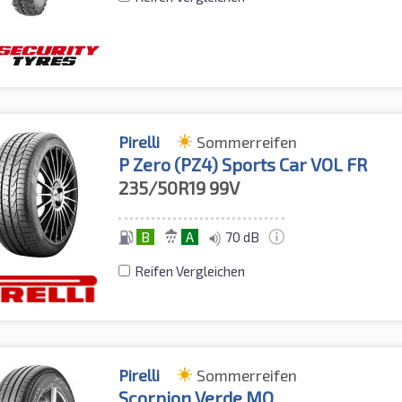
Pirelli
Sommerreifen
P Zero (PZ4) Sports Car VOL FR
235/50R19
99V
B
A
70 dB
Reifen Vergleichen
Pirelli
Sommerreifen
Scorpion Verde MO