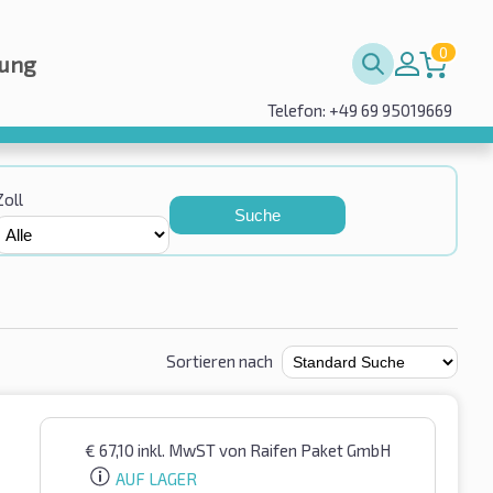
0
rung
Telefon: +49 69 95019669
Zoll
Suche
Sortieren nach
€
67,10
inkl. MwST
von Raifen Paket GmbH
AUF LAGER