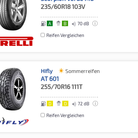
235/60R18
103V
A
B
70 dB
Reifen Vergleichen
Hifly
Sommerreifen
AT 601
255/70R16
111T
D
D
72 dB
Reifen Vergleichen