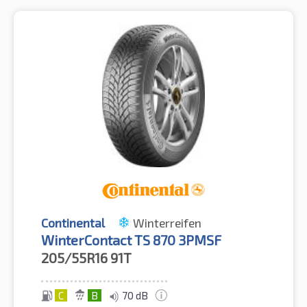
Continental
Winterreifen
WinterContact TS 870 3PMSF
205/55R16
91T
C
B
70 dB