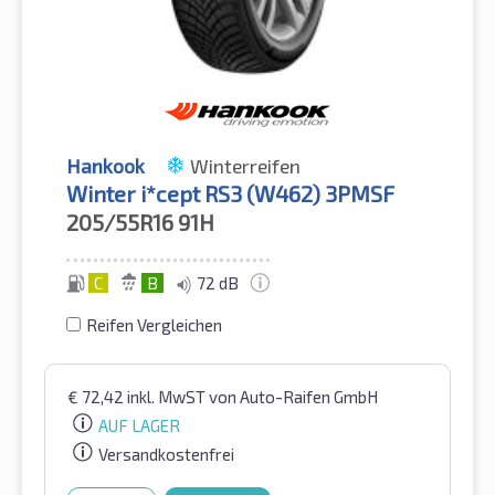
Hankook
Winterreifen
Winter i*cept RS3 (W462) 3PMSF
205/55R16
91H
C
B
72 dB
Reifen Vergleichen
€
72,42
inkl. MwST
von Auto-Raifen GmbH
AUF LAGER
Versandkostenfrei