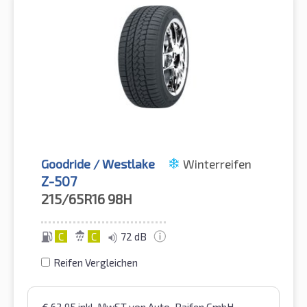
Goodride / Westlake
Winterreifen
Z-507
215/65R16
98H
C
C
72 dB
Reifen Vergleichen