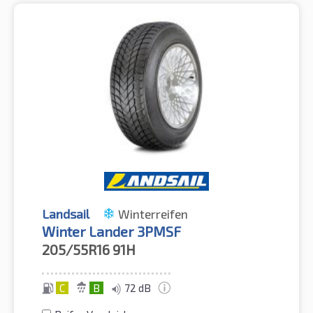
Landsail
Winterreifen
Winter Lander 3PMSF
205/55R16
91H
C
B
72 dB