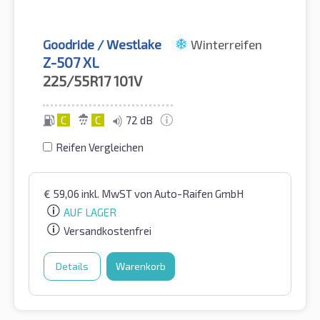
Goodride / Westlake
Winterreifen
Z-507 XL
225/55R17
101V
C
C
72 dB
Reifen Vergleichen
€
59,06
inkl. MwST
von Auto-Raifen GmbH
AUF LAGER
Versandkostenfrei
Details
Warenkorb