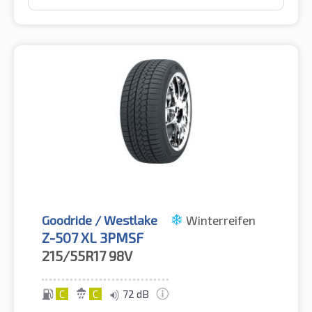
Goodride / Westlake
Winterreifen
Z-507 XL 3PMSF
215/55R17
98V
C
C
72 dB