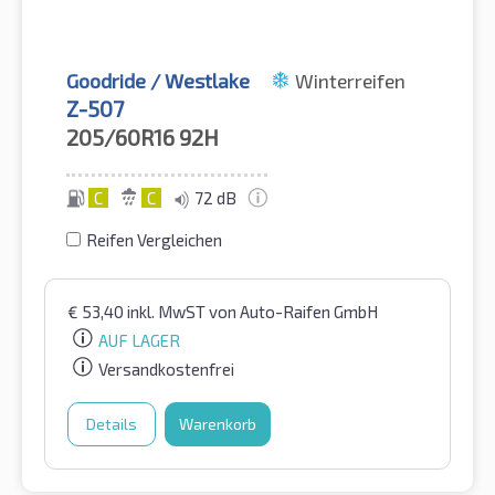
Goodride / Westlake
Winterreifen
Z-507
205/60R16
92H
C
C
72 dB
Reifen Vergleichen
€
53,40
inkl. MwST
von Auto-Raifen GmbH
AUF LAGER
Versandkostenfrei
Details
Warenkorb