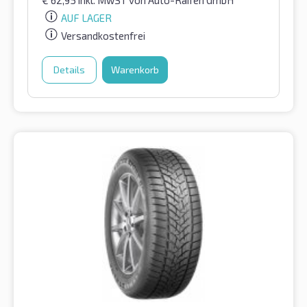
€
62,95
inkl. MwST
von Auto-Raifen GmbH
AUF LAGER
Versandkostenfrei
Details
Warenkorb