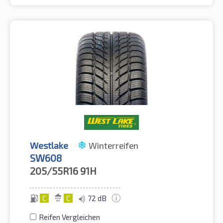
Westlake
Winterreifen
SW608
205/55R16
91H
C
C
72 dB
Reifen Vergleichen