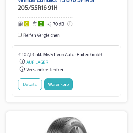
205/55R16
91H
C
B
70 dB
Reifen Vergleichen
€
102,13
inkl. MwST
von Auto-Raifen GmbH
AUF LAGER
Versandkostenfrei
Details
Warenkorb