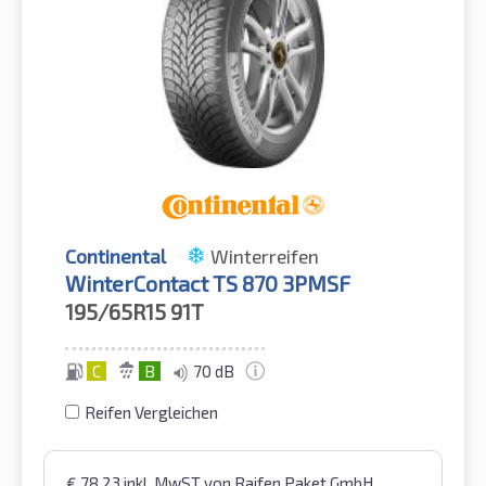
Continental
Winterreifen
WinterContact TS 870 3PMSF
195/65R15
91T
C
B
70 dB
Reifen Vergleichen
€
78,23
inkl. MwST
von Raifen Paket GmbH