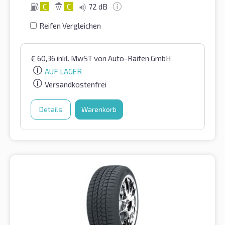
C
C
72 dB
Reifen Vergleichen
€
60,36
inkl. MwST
von Auto-Raifen GmbH
AUF LAGER
Versandkostenfrei
Details
Warenkorb