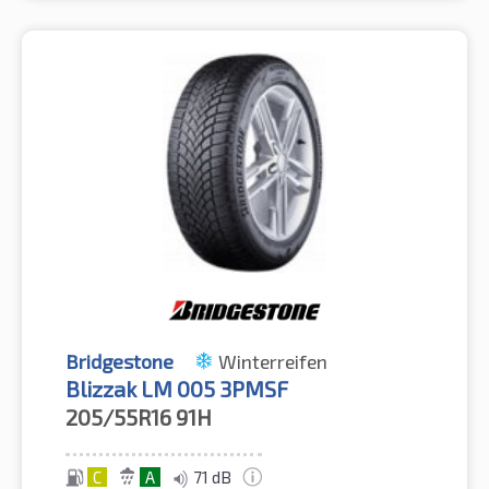
Bridgestone
Winterreifen
Blizzak LM 005 3PMSF
205/55R16
91H
C
A
71 dB