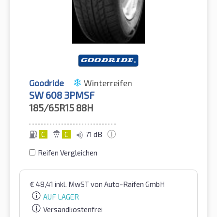
Goodride
Winterreifen
SW 608 3PMSF
185/65R15
88H
C
C
71 dB
Reifen Vergleichen
€
48,41
inkl. MwST
von Auto-Raifen GmbH
AUF LAGER
Versandkostenfrei