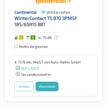
Continental
Winterreifen
WinterContact TS 870 3PMSF
185/65R15
88T
C
B
70 dB
Reifen Vergleichen
€
77,76
inkl. MwST
von Auto-Raifen GmbH
AUF LAGER
Versandkostenfrei
Details
Warenkorb