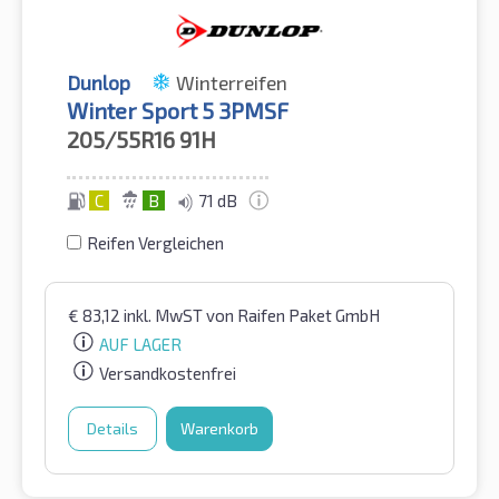
Dunlop
Winterreifen
Winter Sport 5 3PMSF
205/55R16
91H
C
B
71 dB
Reifen Vergleichen
€
83,12
inkl. MwST
von Raifen Paket GmbH
AUF LAGER
Versandkostenfrei
Details
Warenkorb