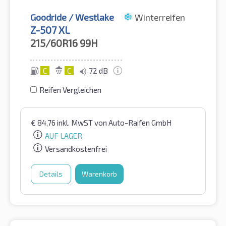
Goodride / Westlake
Winterreifen
Z-507 XL
215/60R16
99H
C
C
72 dB
Reifen Vergleichen
€
84,76
inkl. MwST
von Auto-Raifen GmbH
AUF LAGER
Versandkostenfrei
Details
Warenkorb