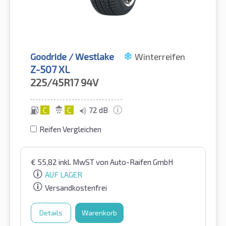
Goodride / Westlake
Winterreifen
Z-507 XL
225/45R17
94V
C
C
72 dB
Reifen Vergleichen
€
55,82
inkl. MwST
von Auto-Raifen GmbH
AUF LAGER
Versandkostenfrei
Details
Warenkorb