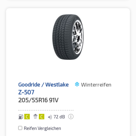
Goodride / Westlake
Winterreifen
Z-507
205/55R16
91V
C
C
72 dB
Reifen Vergleichen