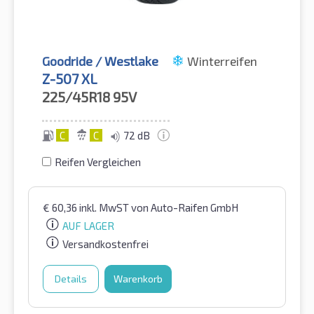
Goodride / Westlake
Winterreifen
Z-507 XL
225/45R18
95V
C
C
72 dB
Reifen Vergleichen
€
60,36
inkl. MwST
von Auto-Raifen GmbH
AUF LAGER
Versandkostenfrei
Details
Warenkorb